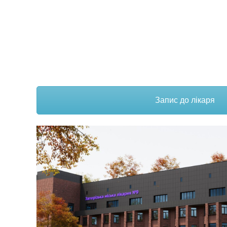
Комунальне некомерційн
Запис до лікаря