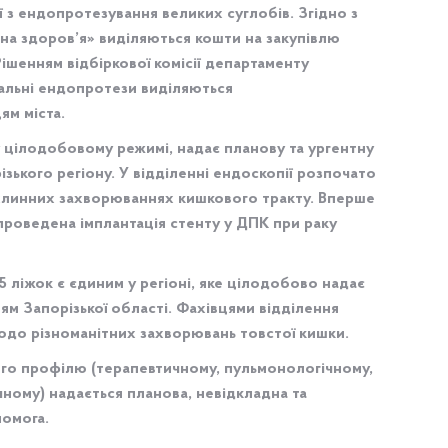
ї з ендопротезування великих суглобів. Згідно з
а здоров’я» виділяються кошти на закупівлю
шенням відбіркової комісії департаменту
альні ендопротези виділяються
м міста.
 цілодобовому режимі, надає планову та ургентну
ького регіону. У відділенні ендоскопії розпочато
ухлинних захворюваннях кишкового тракту. Вперше
 проведена імплантація стенту у ДПК при раку
5 ліжок є єдиним у регіоні, яке цілодобово надає
м Запорізької області. Фахівцями відділення
одо різноманітних захворювань товстої кишки.
ого профілю (терапевтичному, пульмонологічному,
чному) надається планова, невідкладна та
помога.