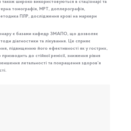
и також широко використовуються в стаціонарі та
ютерна томографія, МРТ, доплерографія,
методика ПЛР, дослідження крові на маркери
аціонару є базами кафедр ЗМАПО, що дозволяє
оди діагностики та лікування. Це сприяє
ння, підвищенню його ефективності як у гострих,
 призводить до стійкої ремісії, зниження рівня
зменшення летальності та покращення здоров’я
ті.