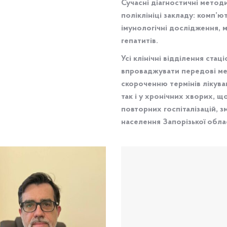
Сучасні діагностичні метод
поліклініці закладу: комп’
імунологічні дослідження, 
гепатитів.
Усі клінічні відділення ст
впроваджувати передові мет
скороченню термінів лікува
так і у хронічних хворих, що
повторних госпіталізацій, 
населення Запорізької облас