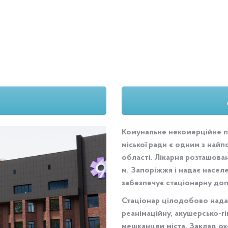
е підприємство “Міська лік
Комунальне некомерційне пі
міської ради є одним з найп
області. Лікарня розташова
м. Запоріжжя і надає насел
забезпечує стаціонарну допо
Стаціонар цілодобово надає
реанімаційну, акушерсько-г
мешканцям міста. Заклад о