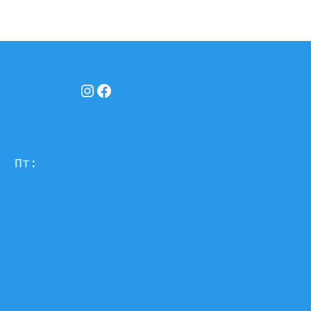
Instagram
Facebook
  Пт: 