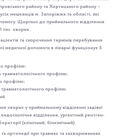
провського району та Хортицького району –
 усіх мешканців м. Запоріжжя та області, які
помогу. Щорічно до приймального відділення
1 тис. хворих.
ацієнтів та скорочення термінів перебування
ної медичної допомоги в лікарні функціонує 5
го профілю;
та травматологічного профілю;
о профілю;
а травматологічного профілю;
ий.
я хворих у приймальному відділенні задіяні
 ендоскопічне відділення, ургентний рентген-
бораторії (клінічний, біохімічний).
ї та ортопедії при травмах та захворюваннях