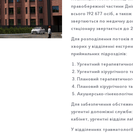
правобережної частини Дні
всього 192 677 осіб, а також
звертаються по медичну до
стаціонару звертається до 2
Для розподілення потоків п
хворих у відділенні екстре
приймальних підрозділів:
Ургентний терапевтично
Ургентний хірургічного 
Плановий терапевтичног
Плановий хірургічного т
Акушерсько-гінекологічн
Для забезпечення обстеженн
ургентні допоміжні служби:
кабінет, ургентні відділи ла
У відділеннях травматологі