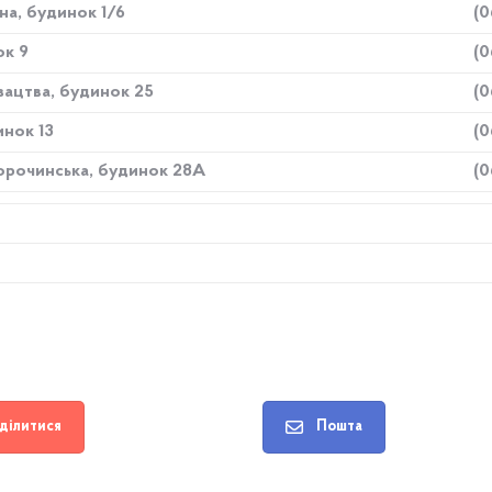
на, будинок 1/6
(0
ок 9
(0
зацтва, будинок 25
(0
инок 13
(0
орочинська, будинок 28А
(0
ділитися
Пошта