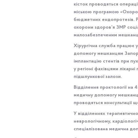
кісток проводяться операці
міською програмою «Охорон
бюджетних ендопротезів. Рі
охорони здоров’я ЗМР соці
малозабезпеченим мешканця
Хірургічна служба працює у
допомогу мешканцям Запоріз
імплантацію стентів при п
у регіоні фахівцями лікарні
підшлункової залози.
Відділення проктології на 4
медичну допомогу мешканця
проводяться консультації щ
У відділеннях терапевтичн
неврологічному, кардіологі
спеціалізована медична до