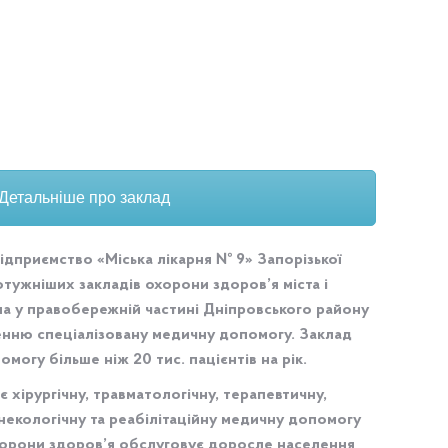
арня № 9” ЗМР
Детальніше про заклад
дприємство «Міська лікарня № 9» Запорізької
отужніших закладів охорони здоров’я міста і
на у правобережній частині Дніпровського району
енню спеціалізовану медичну допомогу. Заклад
могу більше ніж 20 тис. пацієнтів на рік.
 хірургічну, травматологічну, терапевтичну,
інекологічну та реабілітаційну медичну допомогу
хорони здоров’я обслуговує доросле населення