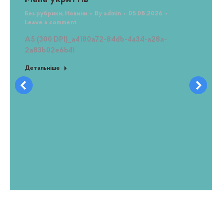
Без рубрики
,
Новини
By
admin
05.08.2026
Leave a comment
A5 (300 DPI)_a4180a72-84db-4a34-a28a-
2a83b02e6b41
Детальніше