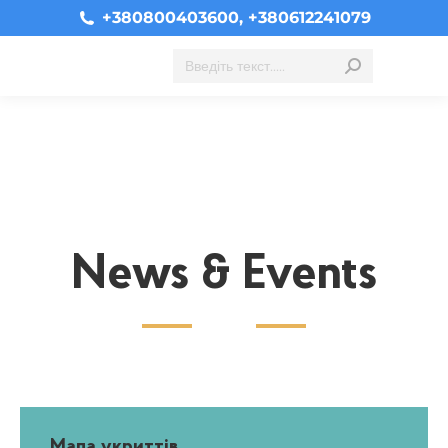
+380800403600, +380612241079
Search:
News & Events
Мапа укриттів