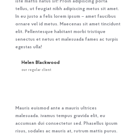
iste mattis natus sit! Proin adipiscing porta
tellus, ut feugiat nibh adipiscing metus sit amet.
In eu justo a felis lorem ipsum – amet faucibus
ornare vel id metus. Maecenas sit amet tincidunt
elit. Pellentesque habitant morbi tristique
senectus et netus et malesuada fames ac turpis
egestas ulla!
Helen Blackwood
our regular client
Mauris euismod ante a mauris ultrices
malesuada. ivamus tempus gravida elit, eu
accumsan dui consectetur sed. Phasellus ipsum
risus, sodales ac mauris at, rutrum mattis purus.