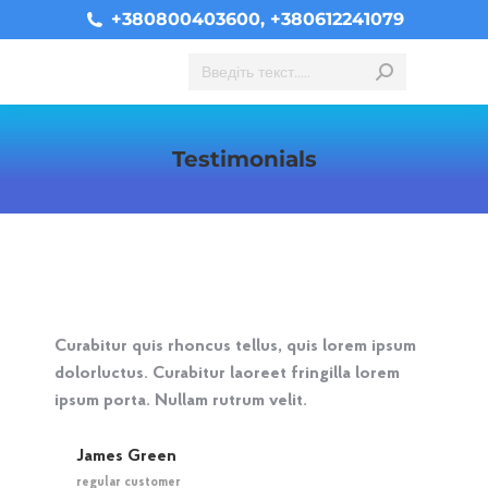
+380800403600, +380612241079
Search:
Testimonials
You are here:
Curabitur quis rhoncus tellus, quis lorem ipsum
dolorluctus. Curabitur laoreet fringilla lorem
ipsum porta. Nullam rutrum velit.
James Green
regular customer