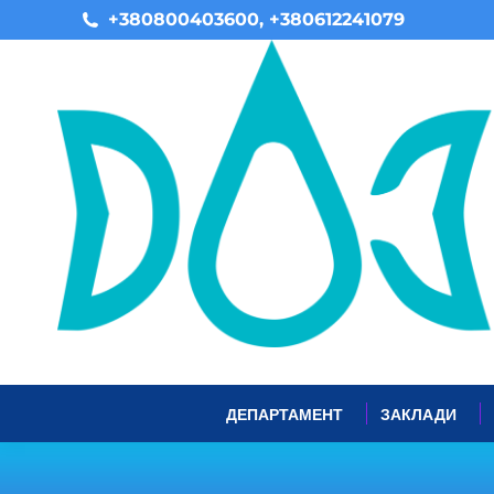
+380800403600, +380612241079
ДЕПАРТАМЕНТ
ЗАКЛАДИ