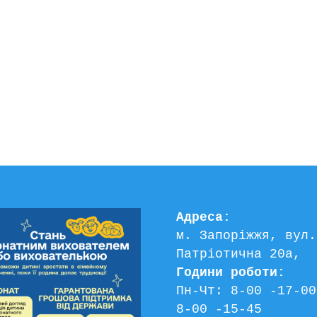
Адреса:
м. Запоріжжя, вул. 
Патріотична 20а, 
Години роботи:
Пн-Чт: 8-00 -17-00
8-00 -15-45