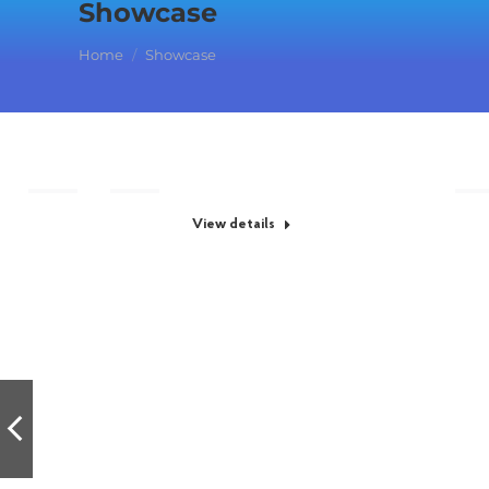
Showcase
You are here:
Home
Showcase
Maecenas maximus
View details