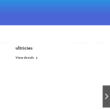
Maecenas nec tellus
ultricies
View details