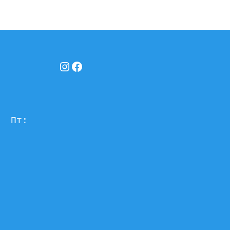
Instagram
Facebook
  Пт: 