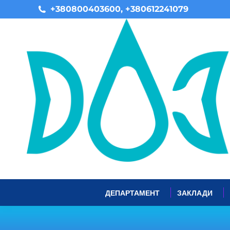
+380800403600, +380612241079
ДЕПАРТАМЕНТ
ЗАКЛАДИ