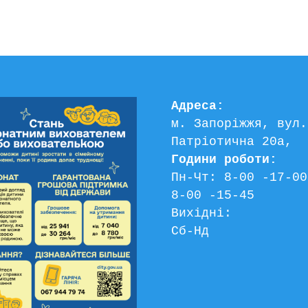
Адреса:
м. Запоріжжя, вул. 
Патріотична 20а, 
Години роботи:
Пн-Чт: 8-00 -17-00
8-00 -15-45
Вихідні:
Сб-Нд