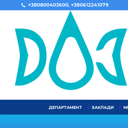
+380800403600, +380612241079
ДЕПАРТАМЕНТ
ЗАКЛАДИ
М