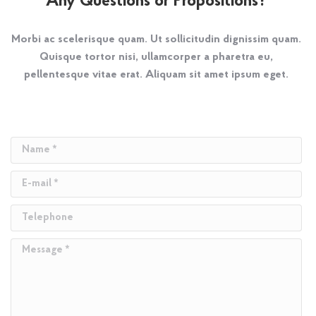
Any Questions or Propositions?
Morbi ac scelerisque quam. Ut sollicitudin dignissim quam.
Quisque tortor nisi, ullamcorper a pharetra eu,
pellentesque vitae erat. Aliquam sit amet ipsum eget.
Name *
E-mail *
Telephone
Message *