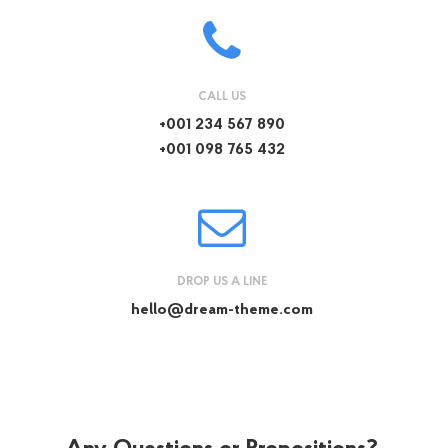
CALL US
+001 234 567 890
+001 098 765 432
DROP US A LINE
hello@dream-theme.com