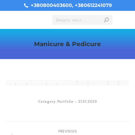
+380800403600, +380612241079
Search:
Manicure & Pedicure
You are here:
Category:
Portfolio
21.01.2020
Album
PREVIOUS