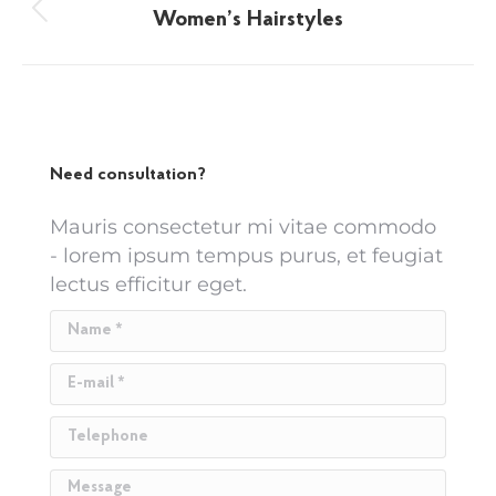
navigation
Women’s Hairstyles
Previous
album:
Need consultation?
Mauris consectetur mi vitae commodo
- lorem ipsum tempus purus, et feugiat
lectus efficitur eget.
Name *
E-mail *
Telephone
Message