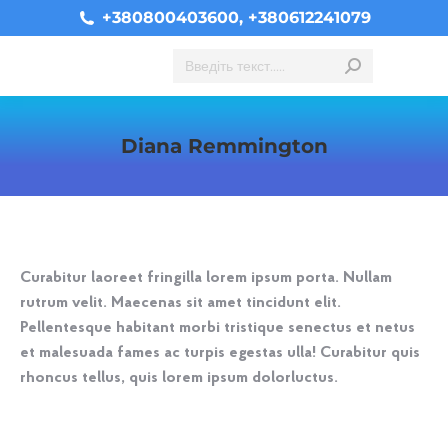
+380800403600, +380612241079
Search:
Diana Remmington
You are here:
Curabitur laoreet fringilla lorem ipsum porta. Nullam
rutrum velit. Maecenas sit amet tincidunt elit.
Pellentesque habitant morbi tristique senectus et netus
et malesuada fames ac turpis egestas ulla! Curabitur quis
rhoncus tellus, quis lorem ipsum dolorluctus.