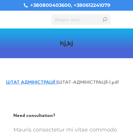
+380800403600, +380612241079
Search:
hj,kj
You are here:
ШТАТ АДМІНІСТРАЦІЇ 1
ШТАТ-АДМІНІСТРАЦІЇ-1.pdf
Need consultation?
Mauris consectetur mi vitae commodo