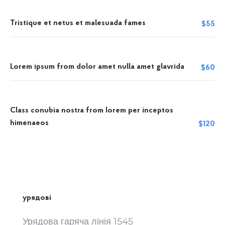
Tristique et netus et malesuada fames
$55
Lorem ipsum from dolor amet nulla amet glavrida
$60
Class conubia nostra from lorem per inceptos
himenaeos
$120
урядові
Урядова гаряча лінія 1545