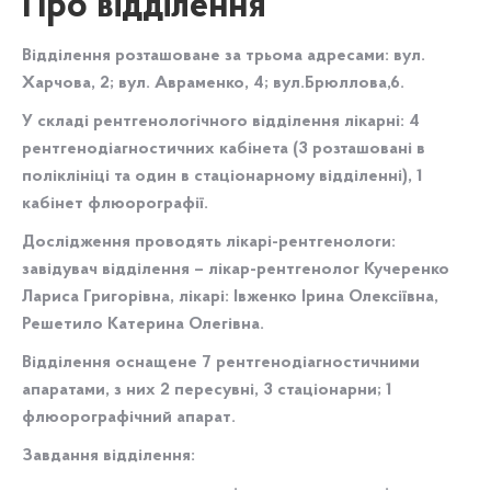
Про відділення
Відділення розташоване за трьома адресами: вул.
Харчова, 2; вул. Авраменко, 4; вул.Брюллова,6.
У складі рентгенологічного відділення лікарні: 4
рентгенодіагностичних кабінета (3 розташовані в
поліклініці та один в стаціонарному відділенні), 1
кабінет флюорографії.
Дослідження проводять лікарі-рентгенологи:
завідувач відділення – лікар-рентгенолог Кучеренко
Лариса Григорівна, лікарі: Івженко Ірина Олексіївна,
Решетило Катерина Олегівна.
Відділення оснащене 7 рентгенодіагностичними
апаратами, з них 2 пересувні, 3 стаціонарни; 1
флюорографічний апарат.
Завдання відділення: