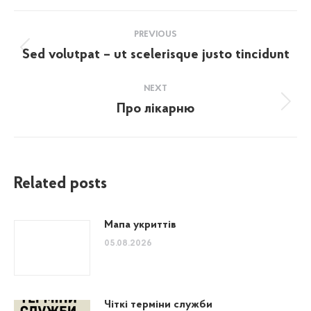
Post
PREVIOUS
navigation
Sed volutpat – ut scelerisque justo tincidunt
Previous
post:
NEXT
Про лікарню
Next
post:
Related posts
Мапа укриттів
05.08.2026
Чіткі терміни служби