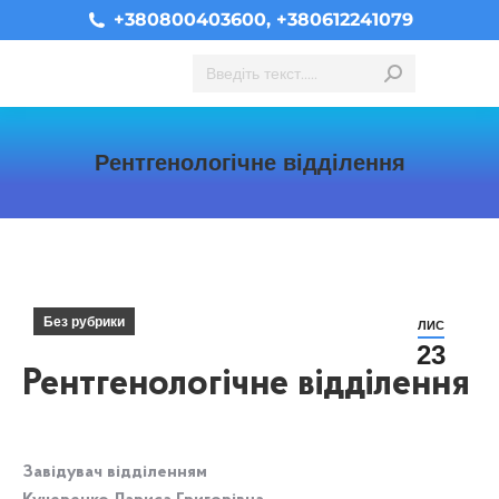
+380800403600, +380612241079
Search:
Рентгенологічне відділення
You are here:
Без рубрики
ЛИС
23
Рентгенологічне відділення
Завідувач відділенням