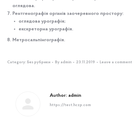
оглядова.
Рентгенографія органів заочеревного простору:
оглядова урографія;
екскреторна урографія.
Метросальпінгографія.
Category:
Без рубрики
By
admin
23.11.2019
Leave a comment
Author:
admin
https://test.hczp.com