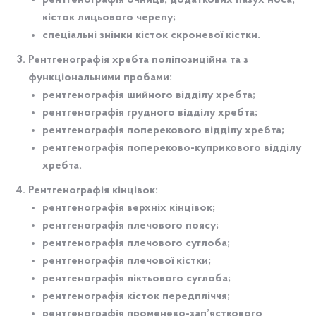
рентгенографія очниць, додаткових пазух носа,
кісток лицьового черепу;
спеціальні знімки кісток скроневої кістки.
Рентгенографія хребта поліпозиційна та з
функціональними пробами:
рентгенографія шийного відділу хребта;
рентгенографія грудного відділу хребта;
рентгенографія поперекового відділу хребта;
рентгенографія попереково-куприкового відділу
хребта.
Рентгенографія кінцівок:
рентгенографія верхніх кінцівок;
рентгенографія плечового поясу;
рентгенографія плечового суглоба;
рентгенографія плечової кістки;
рентгенографія ліктьового суглоба;
рентгенографія кісток передпліччя;
рентгенографія променево-зап’ясткового