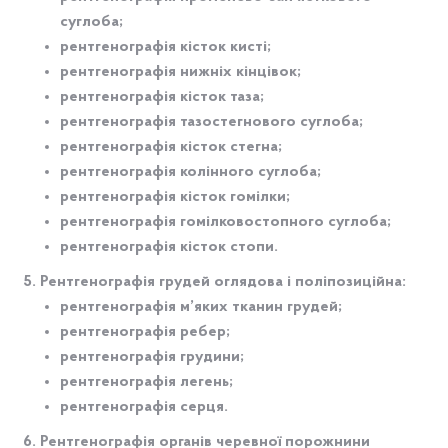
суглоба;
рентгенографія кісток кисті;
рентгенографія нижніх кінцівок;
рентгенографія кісток таза;
рентгенографія тазостегнового суглоба;
рентгенографія кісток стегна;
рентгенографія колінного суглоба;
рентгенографія кісток гомілки;
рентгенографія гомілковостопного суглоба;
рентгенографія кісток стопи.
Рентгенографія грудей оглядова і поліпозиційна:
рентгенографія м’яких тканин грудей;
рентгенографія ребер;
рентгенографія грудини;
рентгенографія легень;
рентгенографія серця.
Рентгенографія органів черевної порожнини