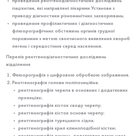
проведення рентгенодіагностичних досліджень
пацієнтам, які направлені лікарями Установи з
приводу діагностики різноманітних захворювань;
проведення профілактичних і діагностичних
флюорографічних обстежень органів грудної
порожнини з метою своєчасного виявлення хвороб
легень і середостіння серед населення.
Перелік рентгенодіагностичних досліджень
відділення
Флюорографія з цифровою обробкою зображення.
Рентгенографія голови поліпозиційна:
рентгенографія черепа в основних і додаткових
проекціях;
рентгенографія кісток своду черепу;
рентгенографія кісток основи черепу;
рентгенографія турецького сідла;
рентгенографія крил клиноподібної кістки;