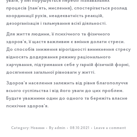
уваги, у неї порушується перебіг пізнавальних
процесів (пам’ять, мислення), спостерігається розлад
координації рухів, неадекватність реакцій,
дезорганізація і гальмування всієї діяльності.
Для життя людини, її психічного та фізичного
здоров’я, її щастя важливим є вміння долати стреси.
До способів зниження вірогідності виникнення стресу
відносять додержання режиму раціонального
харчування, підтримання себе у гарній фізичній формі,
досягнення загальної рівноваги у житті.
Здоров’я населення залежить від рівня благополуччя
всього суспільства і від його уваги до цих проблем.
Будьте уважними один до одного та бережіть власне
психічне здоров’я.
Category:
Новини
By
admin
08.10.2021
Leave a comment