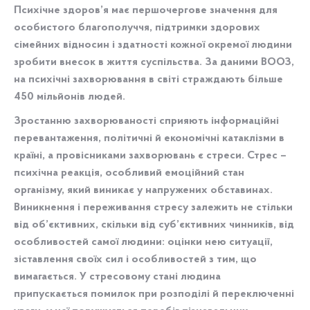
Психічне здоров’я має першочергове значення для
особистого благополуччя, підтримки здорових
сімейних відносин і здатності кожної окремої людини
зробити внесок в життя суспільства. За даними ВООЗ,
на психічні захворювання в світі страждають більше
450 мільйонів людей.
Зростанню захворюваності сприяють інформаційні
перевантаження, політичні й економічні катаклізми в
країні, а провісниками захворювань є стреси. Стрес –
психічна реакція, особливий емоційний стан
організму, який виникає у напружених обставинах.
Виникнення і переживання стресу залежить не стільки
від об’єктивних, скільки від суб’єктивних чинників, від
особливостей самої людини: оцінки нею ситуації,
зіставлення своїх сил і особливостей з тим, що
вимагається. У стресовому стані людина
припускається помилок при розподілі й переключенні