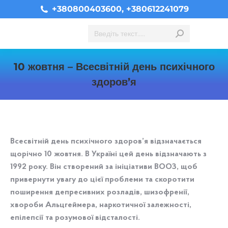
+380800403600, +380612241079
Search:
10 жовтня – Всесвітній день психічного
здоров’я
You are here:
Всесвітній день психічного здоров’я відзначається
щорічно 10 жовтня. В Україні цей день відзначають з
1992 року. Він створений за ініціативи ВООЗ, щоб
привернути увагу до цієї проблеми та скоротити
поширення депресивних розладів, шизофренії,
хвороби Альцгеймера, наркотичної залежності,
епілепсії та розумової відсталості.