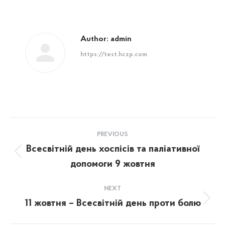
Author:
admin
https://test.hczp.com
Post
PREVIOUS
navigation
Всесвітній день хоспісів та паліативної
Previous
допомоги 9 жовтня
post:
NEXT
11 жовтня – Всесвітній день проти болю
Next
post: