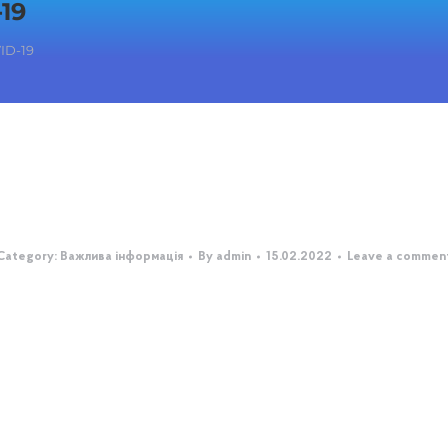
19
ID-19
Category:
Важлива інформація
By
admin
15.02.2022
Leave a commen