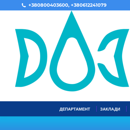
+380800403600, +380612241079
ДЕПАРТАМЕНТ
ЗАКЛАДИ