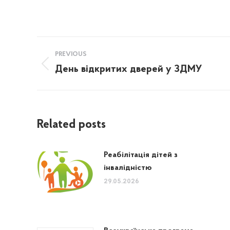
Post
PREVIOUS
navigation
День відкритих дверей у ЗДМУ
Previous
post:
Related posts
Реабілітація дітей з
інвалідністю
29.05.2026