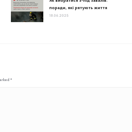
Як вибратися з-під завалів:
поради, які рятують життя
18.06.2025
marked
*