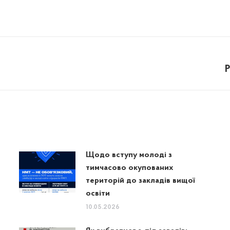
Р
Next
post:
Щодо вступу молоді з
тимчасово окупованих
територій до закладів вищої
освіти
10.05.2026