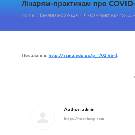
Лікарям-практикам про COVID-
You are here:
Home
Важлива інформація
Лікарям-практикам про COV
Посилання:
http://zsmu.edu.ua/p_1703.html
.
Author:
admin
https://test.hczp.com