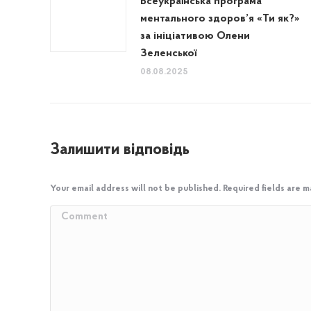
Всеукраїнська програма
ментального здоров’я «Ти як?»
за ініціативою Олени
Зеленської
08.08.2025
Залишити відповідь
Your email address will not be published. Required fields are 
Comment