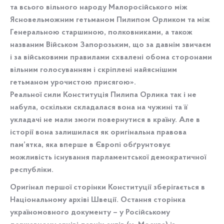
та всього вільного народу Малоросійського між
Ясновельможним гетьманом Пилипом Орликом та між
Генеральною старшиною, полковниками, а також
названим Військом Запорозьким, що за давнім звичаєм
і за військовими правилами схвалені обома сторонами
вільним голосуванням і скріплені найяснішим
гетьманом урочистою присягою».
Реальної сили Конституція Пилипа Орлика так і не
набула, оскільки складалася вона на чужині та її
укладачі не мали змоги повернутися в країну. Але в
історії вона залишилася як оригінальна правова
пам’ятка, яка вперше в Європі обґрунтовує
можливість існування парламентської демократичної
республіки.
Оригінал першої сторінки Конституції зберігається в
Національному архіві Швеції. Остання сторінка
україномовного документу – у Російському