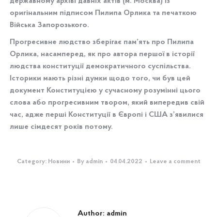
державному архіві давніх актів (м. Москва) із
оригінальним підписом Пилипа Орлика та печаткою
Війська Запорозького.
Прогресивне людство зберігає пам’ять про Пилипа
Орлика, насамперед, як про автора першої в історії
людства конституції демократичного суспільства.
Історики мають різні думки щодо того, чи був цей
документ Конституцією у сучасному розумінні цього
слова або прогресивним твором, який випередив свій
час, адже перші Конституції в Європі і США з’явилися
лише сімдесят років потому.
Category:
Новини
By
admin
04.04.2022
Leave a comment
Author:
admin