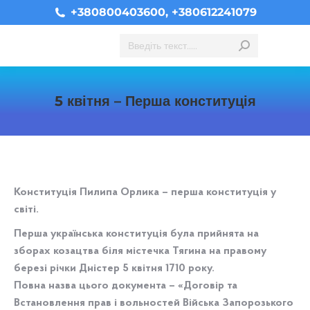
+380800403600, +380612241079
Search:
5 квітня – Перша конституція
You are here:
Конституція Пилипа Орлика – перша конституція у
світі.
Перша українська конституція була прийнята на
зборах козацтва біля містечка Тягина на правому
березі річки Дністер 5 квітня 1710 року.
Повна назва цього документа – «Договір та
Встановлення прав і вольностей Війська Запорозького