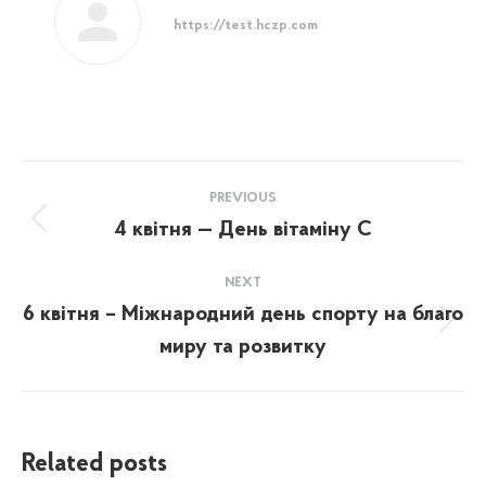
https://test.hczp.com
Post
PREVIOUS
navigation
4 квітня — День вітаміну С
Previous
post:
NEXT
6 квітня – Міжнародний день спорту на благо
Next
миру та розвитку
post:
Related posts