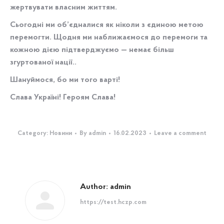
жертвувати власним життям.
Сьогодні ми об’єдналися як ніколи з єдиною метою
перемогти. Щодня ми наближаємося до перемоги та
кожною дією підтверджуємо — немає більш
згуртованої нації..
Шануймося, бо ми того варті!
Слава Україні! Героям Слава!
Category:
Новини
By
admin
16.02.2023
Leave a comment
Author:
admin
https://test.hczp.com