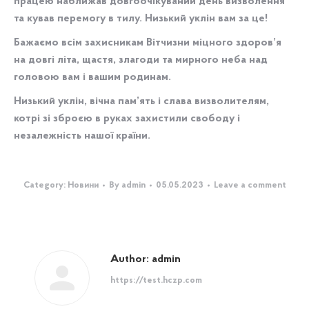
працею наближав довгоочікуваний день визволення
та кував перемогу в тилу. Низький уклін вам за це!
Бажаємо всім захисникам Вітчизни міцного здоров’я
на довгі літа, щастя, злагоди та мирного неба над
головою вам і вашим родинам.
Низький уклін, вічна пам’ять і слава визволителям,
котрі зі зброєю в руках захистили свободу і
незалежність нашої країни.
Category:
Новини
By
admin
05.05.2023
Leave a comment
Author:
admin
https://test.hczp.com