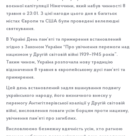
воєнної капітуляції Німеччини, який набув чинності 8
травня о 23:01. З цієї нагоди цього дня в багатьох
містах Європи та США були проведені велелюдні
святкування.
В Україні День пам’яті та примирення встановлений
згідно з Законом України “Про увічнення перемоги над
нацизмом у Другій світовій війні 1939–1945 років”.
Таким чином, Україна розпочала нову традицію
відзначення 8 травня в європейському дусі пам’яті та
примирення.
Цей день встановлений задля вшанування подвигу
українського народу, його визначного внеску у
перемогу Антигітлерівської коаліції у Другій світовій
війні, висловлення поваги усім борцям проти нацизму,
увічнення пам’яті про загиблих.
Висловлюємо безмежну вдячність усім, хто ратною