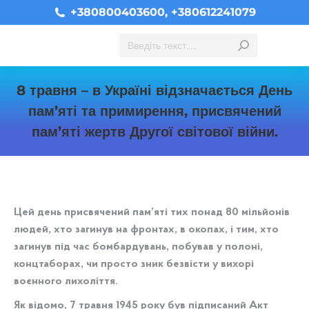
+380800403600, +380612241079
Search:
8 травня – в Україні відзначається День
пам’яті та примирення, присвячений
пам’яті жертв Другої світової війни.
You are here:
Цей день присвячений пам’яті тих понад 80 мільйонів
людей, хто загинув на фронтах, в окопах, і тим, хто
загинув під час бомбардувань, побував у полоні,
концтаборах, чи просто зник безвісти у вихорі
воєнного лихоліття.
Як відомо, 7 травня 1945 року був підписаний Акт