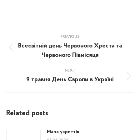
Post
PREVIOUS
navigation
Всесвітній день Червоного Хреста та
Previous
Червоного Півмісяця
post:
NEXT
9 травня День Європи в Україні
Next
post:
Related posts
Мапа укриттів