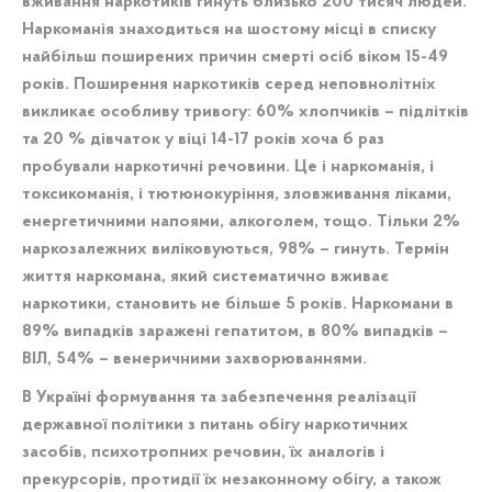
вживання наркотиків гинуть близько 200 тисяч людей.
Наркоманія знаходиться на шостому місці в списку
найбільш поширених причин смерті осіб віком 15-49
років. Поширення наркотиків серед неповнолітніх
викликає особливу тривогу: 60% хлопчиків – підлітків
та 20 % дівчаток у віці 14-17 років хоча б раз
пробували наркотичні речовини. Це і наркоманія, і
токсикоманія, і тютюнокуріння, зловживання ліками,
енергетичними напоями, алкоголем, тощо. Тільки 2%
наркозалежних виліковуються, 98% – гинуть. Термін
життя наркомана, який систематично вживає
наркотики, становить не більше 5 років. Наркомани в
89% випадків заражені гепатитом, в 80% випадків –
ВІЛ, 54% – венеричними захворюваннями.
В Україні формування та забезпечення реалізації
державної політики з питань обігу наркотичних
засобів, психотропних речовин, їх аналогів і
прекурсорів, протидії їх незаконному обігу, а також