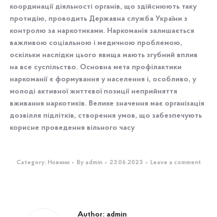
координації діяльності органів, що здійснюють таку
протидію, проводить Державна служба України з
контролю за наркотиками. Наркоманія залишається
важливою соціальною і медичною проблемою,
оскільки наслідки цього явища мають згубний вплив
на все суспільство. Основна мета профілактики
наркоманії є формування у населення і, особливо, у
молоді активної життєвої позиції неприйняття
вживання наркотиків. Велике значення має організація
дозвілля підлітків, створення умов, що забезпечують
корисне проведення вільного часу
Category:
Новини
By
admin
23.06.2023
Leave a comment
Author:
admin