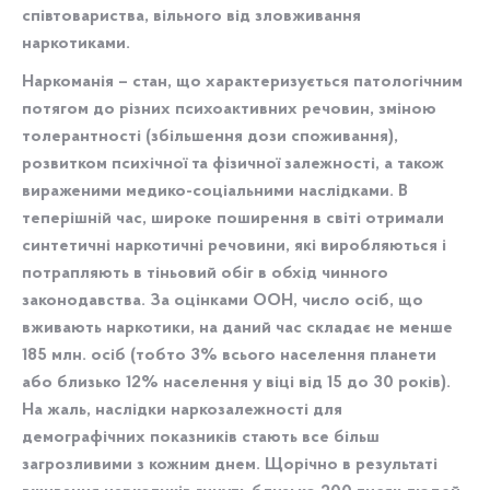
співтовариства, вільного від зловживання
наркотиками.
Наркоманія – стан, що характеризується патологічним
потягом до різних психоактивних речовин, зміною
толерантності (збільшення дози споживання),
розвитком психічної та фізичної залежності, а також
вираженими медико-соціальними наслідками. В
теперішній час, широке поширення в світі отримали
синтетичні наркотичні речовини, які виробляються і
потрапляють в тіньовий обіг в обхід чинного
законодавства. За оцінками ООН, число осіб, що
вживають наркотики, на даний час складає не менше
185 млн. осіб (тобто 3% всього населення планети
або близько 12% населення у віці від 15 до 30 років).
На жаль, наслідки наркозалежності для
демографічних показників стають все більш
загрозливими з кожним днем. Щорічно в результаті