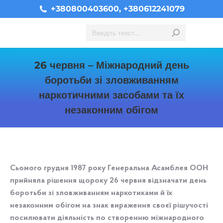
+380800403600, +380612241079
Search:
26 червня – Міжнародний день
боротьби зі зловживанням
наркотичними засобами та їх
незаконним обігом
You are here:
Сьомого грудня 1987 року Генеральна Асамблея ООН
прийняла рішення щороку 26 червня відзначати день
боротьби зі зловживанням наркотиками й їх
незаконним обігом на знак вираження своєї рішучості
посилювати діяльність по створенню міжнародного