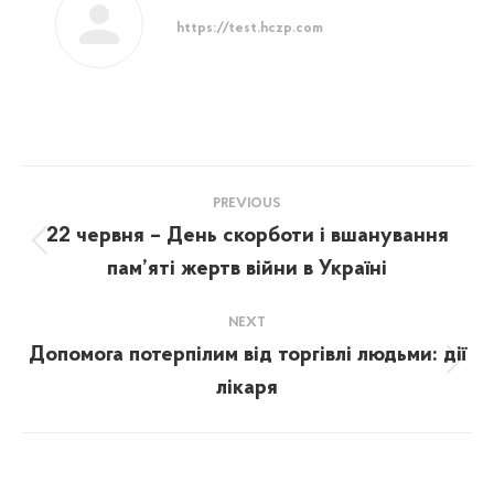
https://test.hczp.com
Post
PREVIOUS
navigation
22 червня – День скорботи і вшанування
Previous
пам’яті жертв війни в Україні
post:
NEXT
Допомога потерпілим від торгівлі людьми: дії
Next
лікаря
post: