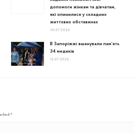
допомоги жінкам та дівчатам,
які опинилися у складних
життєвих обставинах
30.07.2026
В Запоріжжі вшанували пам’ять
34 медиків
16.07.2026
marked
*