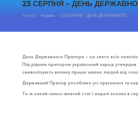
23 СЕРПНЯ – ДЕНЬ ДЕРЖАВНО
You are here:
Home
Новини
23 СЕРПНЯ – ДЕНЬ ДЕРЖАВНОГО…
День Державного Прапора – це свято всіх поколін
Під рідним прапором український народ утвердив в
символізують велику працю наших людей від сходу 
Державний Прапор уособлює усі прагнення та наді
То ж нехай синьо-жовтий стяг і надалі вселяє в се