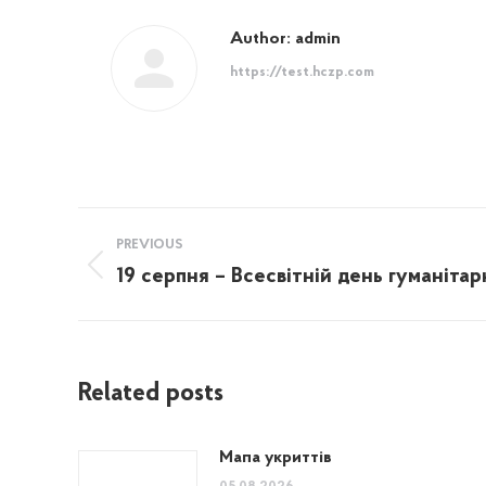
Author:
admin
https://test.hczp.com
Post
PREVIOUS
navigation
19 серпня – Всесвітній день гуманіта
Previous
post:
Related posts
Мапа укриттів