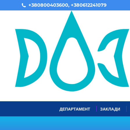
+380800403600, +380612241079
ДЕПАРТАМЕНТ
ЗАКЛАДИ