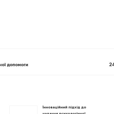
рної допомоги
2
Next
post:
Інноваційний підхід до
надання психологічної