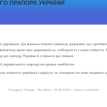
ГО ПРАПОРА УКРАЇНИ!
ь українців. Це данина поваги символу держави, що пройшов
іковічну мрію про державність, соборність і самостійність. 
до заходу України й з півночі до півдня.
ї українського народу на краще майбутнє.
рце кожного українця гордість та спонукає на нові подвиги з
Category:
Новини
By
admin
21.08.2023
Leave a comment