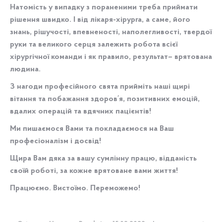
Натомість у випадку з пораненими треба приймати
рішення швидко. І від лікаря-хірурга, а саме, його
знань, рішучості, впевненості, наполегливості, твердої
руки та великого серця залежить робота всієї
хірургічної команди і як правило, результат– врятована
людина.
З нагоди професійного свята прийміть наші щирі
вітання та побажання здоров′я, позитивних емоцій,
вдалих операцій та вдячних пацієнтів!
Ми пишаємося Вами та покладаємося на Ваш
професіоналізм і досвід!
Щира Вам дяка за вашу сумлінну працю, відданість
своїй роботі, за кожне врятоване вами життя!
Працюємо. Вистоїмо. Переможемо!