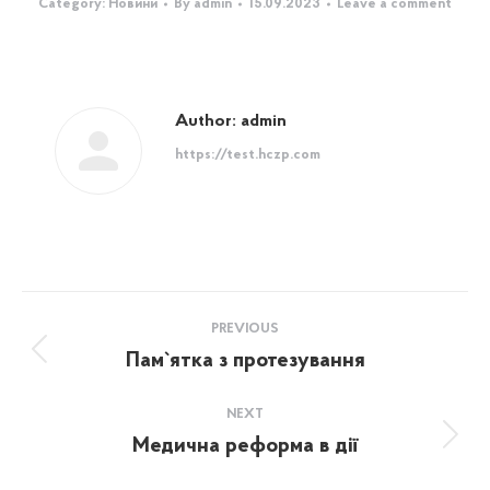
Category:
Новини
By
admin
15.09.2023
Leave a comment
Author:
admin
https://test.hczp.com
Post
PREVIOUS
navigation
Пам`ятка з протезування
Previous
post:
NEXT
Медична реформа в дії
Next
post: