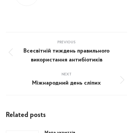
Post
PREVIOUS
navigation
Всесвітній тиждень правильного
Previous
використання антибіотиків
post:
NEXT
Міжнародний день сліпих
Next
post:
Related posts
Мапа укриттів