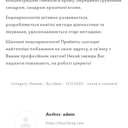
концентрацією глюкози в крові); передменструальний
синдром; синдром хронічної втоми.
Ендокринологія активно розвивається,
розробляються новітні методи діагностики та
лікування, удосконалюються старі методики.
Шановні ендокринологи! Прийміть сьогодні
найтепліші побажання на свою адресу, в зв’язку з
Вашим професійним святом! Нехай завжди Вас
пацієнти поважають, на роботі цінують!
Category:
Новини
By
admin
13.11.2023
Leave a comment
Author:
admin
https://test.hczp.com