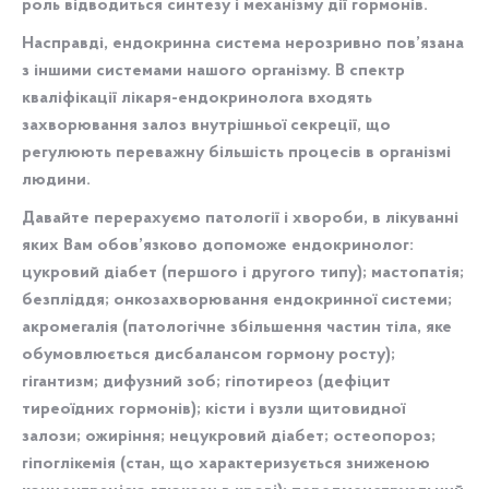
роль відводиться синтезу і механізму дії гормонів.
Насправді, ендокринна система нерозривно пов’язана
з іншими системами нашого організму. В спектр
кваліфікації лікаря-ендокринолога входять
захворювання залоз внутрішньої секреції, що
регулюють переважну більшість процесів в організмі
людини.
Давайте перерахуємо патології і хвороби, в лікуванні
яких Вам обов’язково допоможе ендокринолог:
цукровий діабет (першого і другого типу); мастопатія;
безпліддя; онкозахворювання ендокринної системи;
акромегалія (патологічне збільшення частин тіла, яке
обумовлюється дисбалансом гормону росту);
гігантизм; дифузний зоб; гіпотиреоз (дефіцит
тиреоїдних гормонів); кісти і вузли щитовидної
залози; ожиріння; нецукровий діабет; остеопороз;
гіпоглікемія (стан, що характеризується зниженою