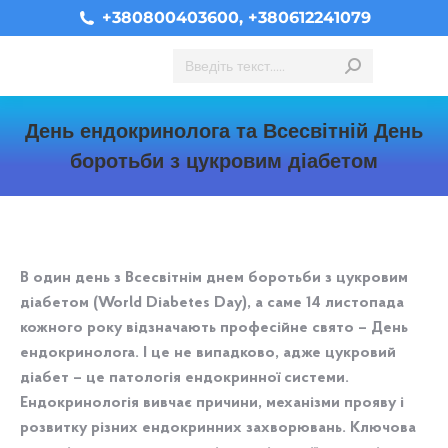
+380800403600, +380612241079
Search:
День ендокринолога та Всесвітній День
боротьби з цукровим діабетом
You are here:
В один день з Всесвітнім днем ​​боротьби з цукровим
діабетом (World Diabetes Day), а саме 14 листопада
кожного року відзначають професійне свято – День
ендокринолога. І це не випадково, адже цукровий
діабет – це патологія ендокринної системи.
Ендокринологія вивчає причини, механізми прояву і
розвитку різних ендокринних захворювань. Ключова