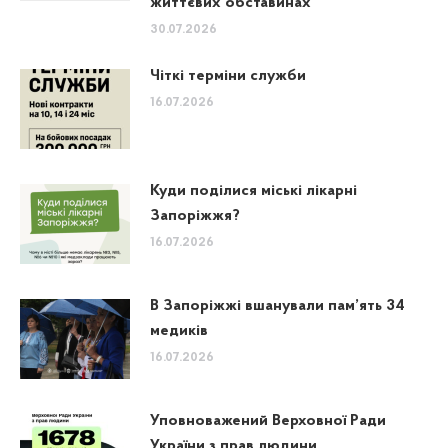
життєвих обставинах
30.07.2026
Чіткі терміни служби
16.07.2026
Куди поділися міські лікарні
Запоріжжя?
16.07.2026
В Запоріжжі вшанували пам’ять 34
медиків
16.07.2026
Уповноважений Верховної Ради
України з прав людини