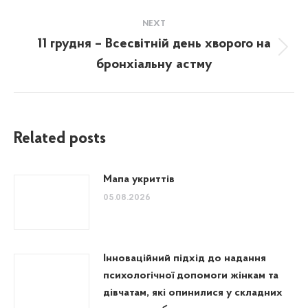
post:
NEXT
11 грудня – Всесвітній день хворого на
Next
бронхіальну астму
post:
Related posts
Мапа укриттів
05.08.2026
Інноваційний підхід до надання
психологічної допомоги жінкам та
дівчатам, які опинилися у складних