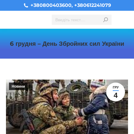
+380800403600, +380612241079
Search:
6 грудня – День Збройних сил України
You are here:
Новини
ГРУ
4