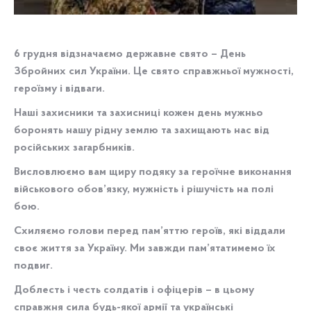
6 грудня відзначаємо державне свято – День
Збройних сил України. Це свято справжньої мужності,
героїзму і відваги.
Наші захисники та захисниці кожен день мужньо
боронять нашу рідну землю та захищають нас від
російських загарбників.
Висловлюємо вам щиру подяку за героїчне виконання
військового обов’язку, мужність і рішучість на полі
бою.
Схиляємо голови перед пам’яттю героїв, які віддали
своє життя за Україну. Ми завжди пам’ятатимемо їх
подвиг.
Доблесть і честь солдатів і офіцерів – в цьому
справжня сила будь-якої армії та українські