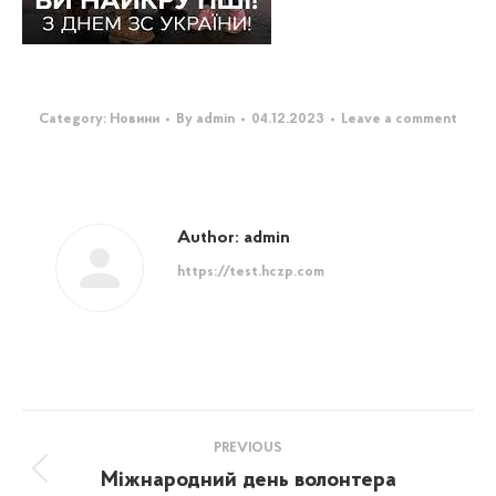
Category:
Новини
By
admin
04.12.2023
Leave a comment
Author:
admin
https://test.hczp.com
Post
PREVIOUS
navigation
Міжнародний день волонтера
Previous