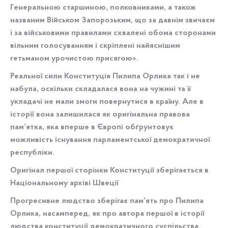
Генеральною старшиною, полковниками, а також
названим Військом Запорозьким, що за давнім звичаєм
і за військовими правилами схвалені обома сторонами
вільним голосуванням і скріплені найяснішим
гетьманом урочистою присягою».
Реальної сили Конституція Пилипа Орлика так і не
набула, оскільки складалася вона на чужині та її
укладачі не мали змоги повернутися в країну. Але в
історії вона залишилася як оригінальна правова
пам’ятка, яка вперше в Європі обґрунтовує
можливість існування парламентської демократичної
республіки.
Оригінал першої сторінки Конституції зберігається в
Національному архіві Швеції
Прогресивне людство зберігає пам’ять про Пилипа
Орлика, насамперед, як про автора першої в історії
людства конституції демократичного суспільства.