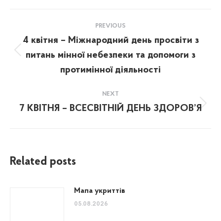
Post
PREVIOUS
navigation
4 квітня – Міжнародний день просвіти з
питань мінної небезпеки та допомоги з
Previous
post:
протимінної діяльності
NEXT
7 КВІТНЯ – ВСЕСВІТНІЙ ДЕНЬ ЗДОРОВ’Я
Next
post:
Related posts
Мапа укриттів
05.08.2026