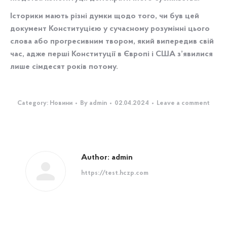
Історики мають різні думки щодо того, чи був цей
документ Конституцією у сучасному розумінні цього
слова або прогресивним твором, який випередив свій
час, адже перші Конституції в Європі і США з’явилися
лише сімдесят років потому.
Category:
Новини
By
admin
02.04.2024
Leave a comment
Author:
admin
https://test.hczp.com