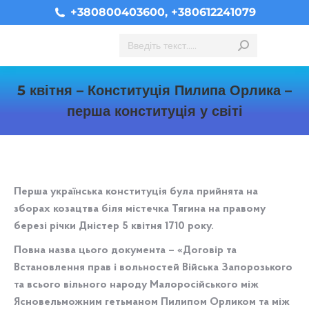
+380800403600, +380612241079
Search:
5 квітня – Конституція Пилипа Орлика –
перша конституція у світі
You are here:
Перша українська конституція була прийнята на
зборах козацтва біля містечка Тягина на правому
березі річки Дністер 5 квітня 1710 року.
Повна назва цього документа – «Договір та
Встановлення прав і вольностей Війська Запорозького
та всього вільного народу Малоросійського між
Ясновельможним гетьманом Пилипом Орликом та між