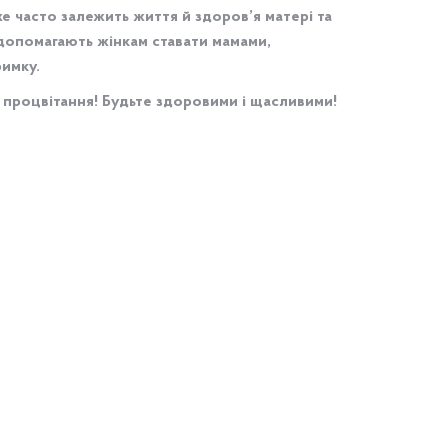
уже часто залежить життя й здоров’я матері та
и допомагають жінкам ставати мамами,
имку.
 і процвітання! Будьте здоровими і щасливими!