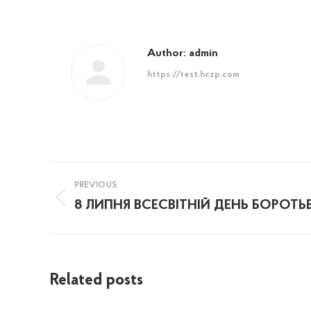
Author:
admin
https://test.hczp.com
Post
PREVIOUS
navigation
8 ЛИПНЯ ВСЕСВІТНІЙ ДЕНЬ БОРОТЬ
Previous
post:
Related posts