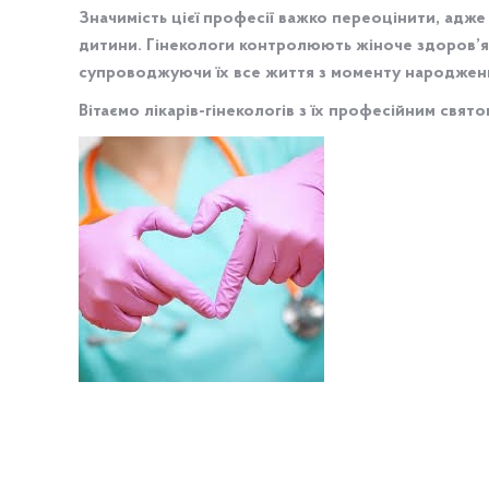
Значимість цієї професії важко переоцінити, адже с
дитини. Гінекологи контролюють жіноче здоров’я не
супроводжуючи їх все життя з моменту народженн
Вітаємо лікарів-гінекологів з їх професійним свят