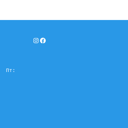
Instagram
Facebook
  Пт: 