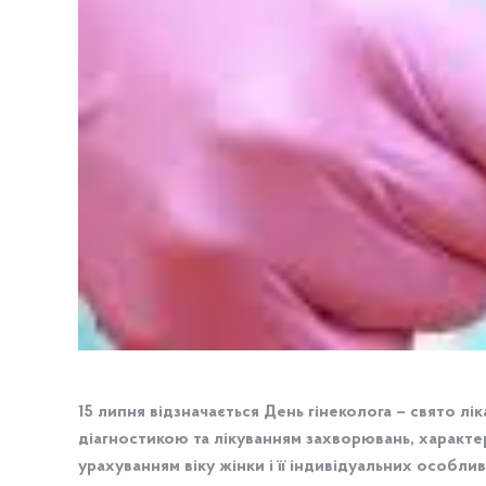
15 липня відзначається День гінеколога – свято лік
діагностикою та лікуванням захворювань, характе
урахуванням віку жінки і її індивідуальних особли