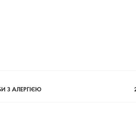
БИ З АЛЕРГІЄЮ
Next
post: