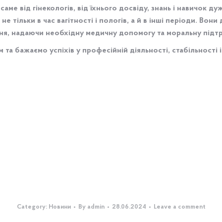
аме від гінекологів, від їхнього досвіду, знань і навичок д
 тільки в час вагітності і пологів, а й в інші періоди. Вон
я, надаючи необхідну медичну допомогу та моральну підтр
ом та бажаємо успіхів у професійній діяльності, стабільності
Category:
Новини
By
admin
28.06.2024
Leave a comment