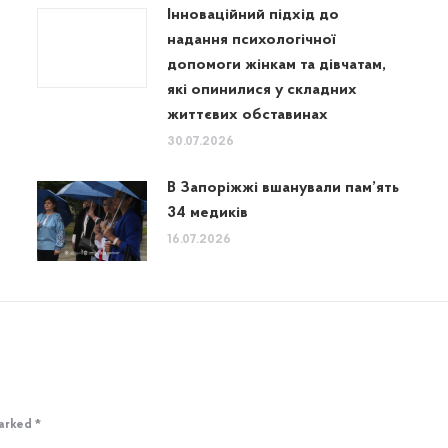
Інноваційний підхід до
надання психологічної
допомоги жінкам та дівчатам,
які опинилися у складних
життєвих обставинах
30.07.2026
В Запоріжжі вшанували пам’ять
34 медиків
16.07.2026
marked
*