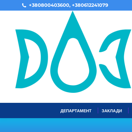
+380800403600, +380612241079
ДЕПАРТАМЕНТ
ЗАКЛАДИ