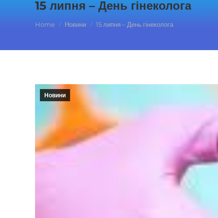
15 липня – День гінеколога
You are here:
Home
Новини
15 липня – День гінеколога
Новини