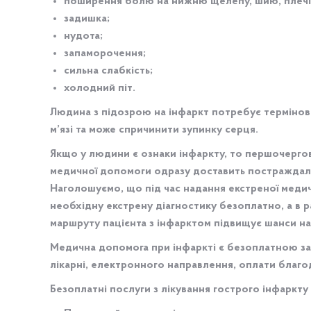
поширення болю на нижню щелепу, шию, плечі,
задишка;
нудота;
запаморочення;
сильна слабкість;
холодний піт.
Людина з підозрою на інфаркт потребує термінов
м’язі та може спричинити зупинку серця.
Якщо у людини є ознаки інфаркту, то першочерго
медичної допомоги одразу доставить постраждалог
Наголошуємо, що під час надання екстреної медич
необхідну екстрену діагностику безоплатно, а в 
маршруту пацієнта з інфарктом підвищує шанси н
Медична допомога при інфаркті є безоплатною за
лікарні, електронного направлення, оплати благо
Безоплатні послуги з лікування гострого інфаркту 