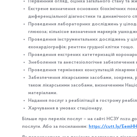
Первинний огляд, оцінка загального стану та ж
Екстрене визначення основних біохімічних пока
диференціальної діагностики та динамічного с
Проведення лабораторних досліджень у цілодобов
глюкоза; кількісне визначення маркерів ушкодже
Проведення інструментальних досліджень у ціл
ехокардіографія; рентген грудної клітки тощо.
Проведення екстрених катетеризацій коронарн
Знеболення та анестезіологічне забезпечення н
Проведення термінових консультацій лікарями 
Забезпечення лікарськими засобами, зокрема, 
також лікарськими засобами, визначеними Наці
матеріалами.
Надання послуг з реабілітації в гострому реабіл
Харчування в умовах стаціонару.
Більше про перелік послуг – на сайті НСЗУ nszu.go
послуги. Або за посиланням:
https://cutt.ly/EemH