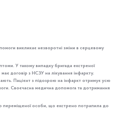
помоги викликає незворотні зміни в серцевому
томи. У такому випадку бригада екстреної
ає договір з НСЗУ на лікування інфаркту.
ають. Пацієнт з підозрою на інфаркт отримує усю
омоги. Своєчасна медична допомога та дотримання
ьо переміщеної особи, що екстрено потрапила до