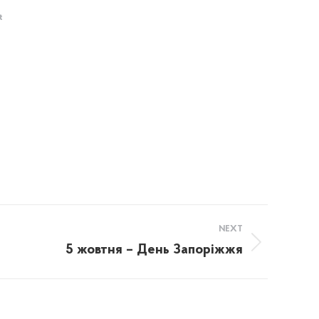
t
NEXT
5 жовтня – День Запоріжжя