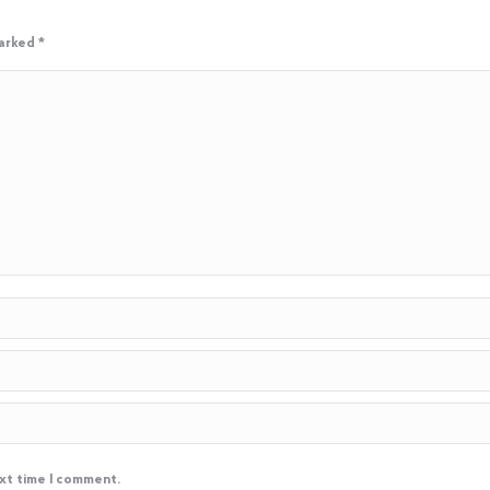
marked
*
ext time I comment.