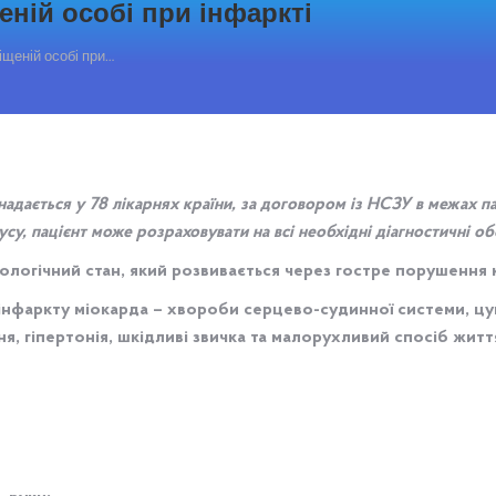
ній особі при інфаркті
щеній особі при…
адається у 78 лікарнях країни, за договором із НСЗУ в межах 
усу, пацієнт може розраховувати на всі необхідні діагностичні об
ологічний стан, який розвивається через гостре порушення
нфаркту міокарда – хвороби серцево-судинної системи, цук
я, гіпертонія, шкідливі звичка та малорухливий спосіб житт