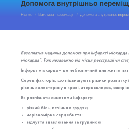
Допомога внутрішньо переміще
You are here:
Home
Важлива інформація
Допомога внутрішньо перемі
Безоплатна медична допомога при інфаркті міокарда н
міокарда”. Тож незалежно від місця реєстрації чи стат
Інфаркт міокарда – це небезпечний для життя пат
Серед факторів, що підвищують ризики розвитку і
рівень холестерину в крові, атеросклероз, ожирінн
Як розпізнати симптоми інфаркту:
різкий біль, печіння в грудях;
нерівномірне серцебиття;
відчуття здавлювання за грудиною;