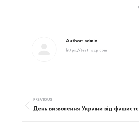
Author:
admin
https://test.hczp.com
Post
PREVIOUS
navigation
День визволення України від фашистс
Previous
post: