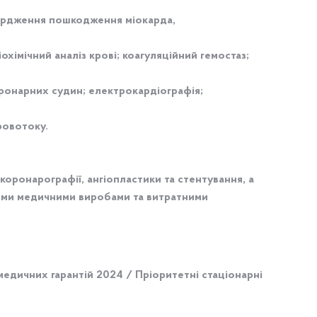
твердження пошкодження міокарда,
хімічний аналіз крові; коагуляційний гемостаз;
ронарних судин; електрокардіографія;
ровотоку.
оронарографії, ангіопластики та стентування, а
ними медичними виробами та витратними
 медичних гарантій 2024 / Пріоритетні стаціонарні