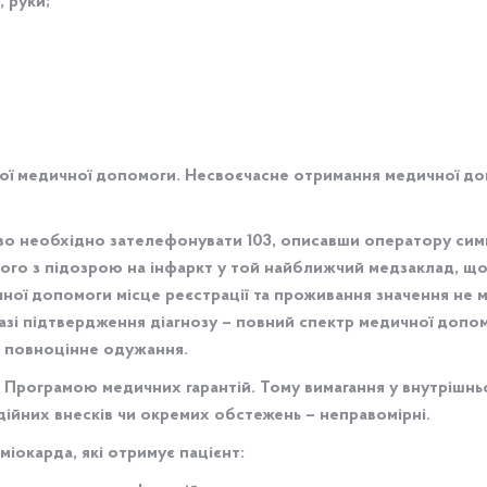
 руки;
ої медичної допомоги. Несвоєчасне отримання медичної до
во необхідно зателефонувати 103, описавши оператору симп
о з підозрою на інфаркт у той найближчий медзаклад, що м
ної допомоги місце реєстрації та проживання значення не м
разі підтвердження діагнозу – повний спектр медичної доп
а повноцінне одужання.
 Програмою медичних гарантій. Тому вимагання у внутрішн
дійних внесків чи окремих обстежень – неправомірні.
міокарда, які отримує пацієнт: