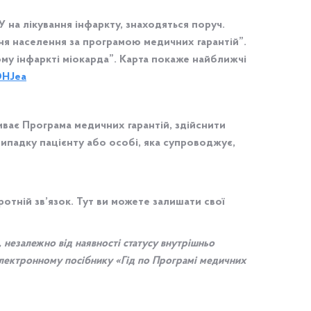
 на лікування інфаркту, знаходяться поруч.
я населення за програмою медичних гарантій”.
ому інфаркті міокарда”. Карта покаже найближчі
vDHJea
ває Програма медичних гарантій, здійснити
ипадку пацієнту або особі, яка супроводжує,
отній зв’язок. Тут ви можете залишати свої
 незалежно від наявності статусу внутрішньо
електронному посібнику «Гід по Програмі медичних