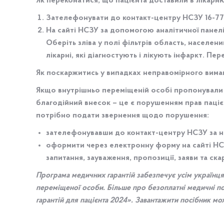
Як переконатися, що пацієнта доставили в лікарню
Зателефонувати до контакт-центру НСЗУ 16-77, 
На сайті НСЗУ за допомогою аналітичної пане
Оберіть зліва у полі фільтрів область, населен
лікарні, які діагностують і лікують інфаркт. 
Як поскаржитись у випадках неправомірного вима
Якщо внутрішньо переміщеній особі пропонували п
благодійний внесок – це є порушенням прав паціє
потрібно подати звернення щодо порушення:
зателефонувавши до контакт-центру НСЗУ за н
оформити через електронну форму на сайті НСЗУ
запитання, зауваження, пропозиції, заяви та ск
Програма медичних гарантій забезпечує усім українця
переміщеної особи. Більше про безоплатні медичні п
гарантій для пацієнта 2024». Завантажити посібник м