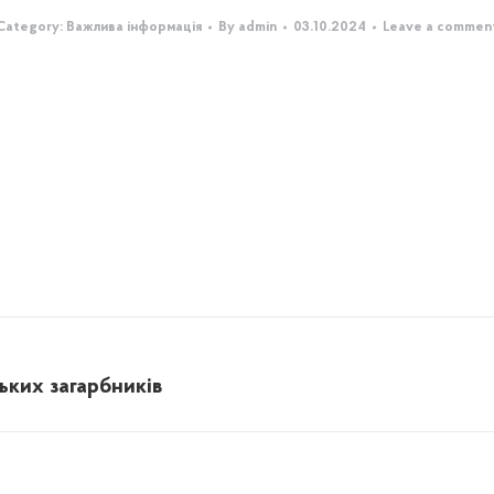
Category:
Важлива інформація
By
admin
03.10.2024
Leave a commen
ьких загарбників
Next
post: