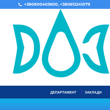
+380800403600, +380612241079
ДЕПАРТАМЕНТ
ЗАКЛАДИ