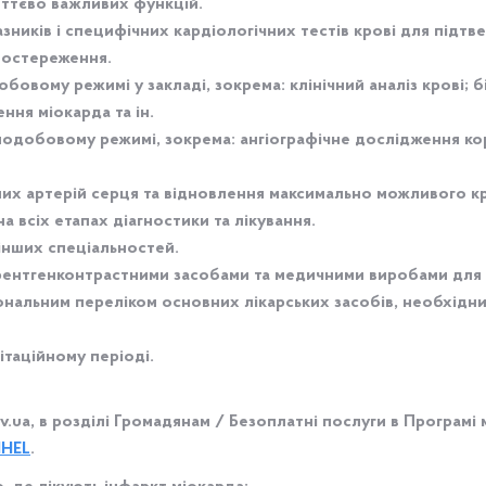
иттєво важливих функцій.
зників і специфічних кардіологічних тестів крові для під
постереження.
ому режимі у закладі, зокрема: клінічний аналіз крові; біо
ння міокарда та ін.
одобовому режимі, зокрема: ангіографічне дослідження ко
их артерій серця та відновлення максимально можливого к
а всіх етапах діагностики та лікування
.
інших спеціальностей.
рентгенконтрастними засобами та медичними виробами для к
ональним переліком основних лікарських засобів, необхід
ітаційному періоді.
v.ua, в розділі Громадянам / Безоплатні послуги в Програмі
HHEL
.