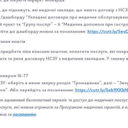
, де лікують інфаркт міокарда:
де підкажуть, які медичні заклади, що мають договір з НСЗУ
лі/дашборду “Укладені договори про медичне обслуговуванн
ий пункт та “Групу послуг” – 6 “Медична допомога при гостр
Перейти до дашборду можна за посиланням:
https://cutt.ly/Se
гання коштів
ридбати ліки власним коштом, оплатити послуги, які покри
нта та умов договору НСЗУ з медичним закладом. У такому в
омером 16-77
: оберіть в меню зверху розділ “Громадянам”, далі – “Звор
арги”. Або перейдіть за посиланням:
https://cutt.ly/5eb9XKbN
м однаковий безоплатний перелік та доступ до медичних послуг,
ослуги, які можна отримати за Програмою медичних гарантій, в 
ожна за
посиланням
.