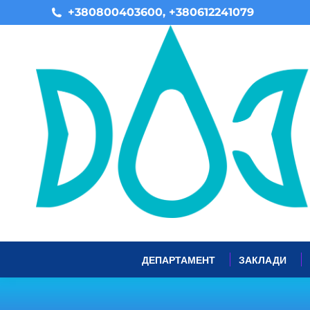
+380800403600, +380612241079
ДЕПАРТАМЕНТ
ЗАКЛАДИ