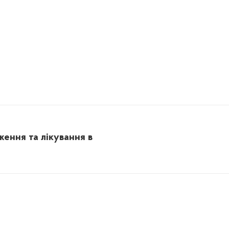
ження та лікування в
Next
post: