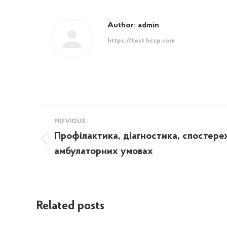
Author:
admin
https://test.hczp.com
Post
PREVIOUS
navigation
Профілактика, діагностика, спостере
Previous
амбулаторних умовах
post:
Related posts