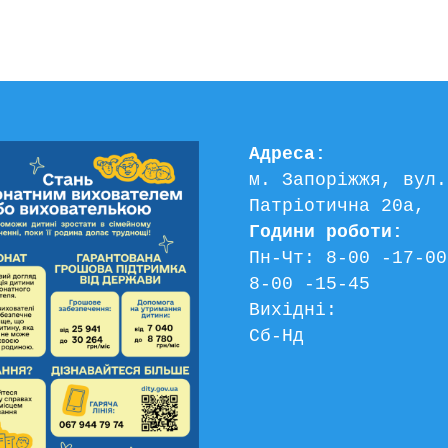
Адреса:
м. Запоріжжя, вул. 
Патріотична 20а, 
Години роботи:
Пн-Чт: 8-00 -17-00
8-00 -15-45
Вихідні:
Сб-Нд