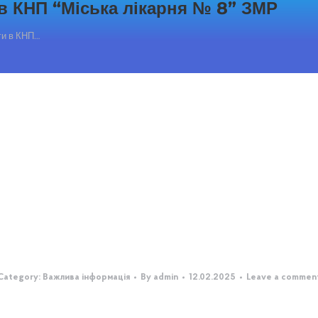
 в КНП “Міська лікарня № 8” ЗМР
ги в КНП…
Category:
Важлива інформація
By
admin
12.02.2025
Leave a commen