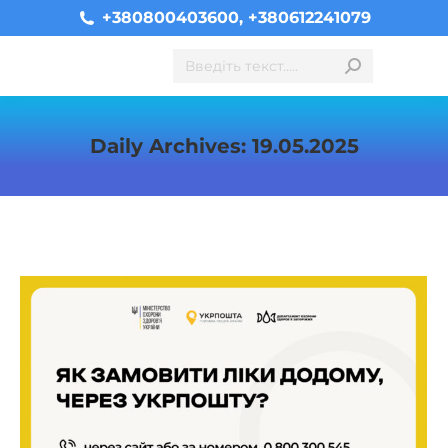
+380800403600, +380612241079
Search:
Daily Archives:
19.05.2025
You are here: