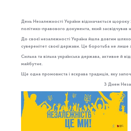
День Незалежності України відзначається щороку
політико-правового документа, який засвідчував н
До своєї незалежності Україна йшла довгим шляхом.
суверенітет своєї держави. Це боротьба не лише з
Сильна та вільна українська держава, активне й ві
майбутнє.
Ще одна промовиста і яскрава традиція, яку започа
З Днем Неза