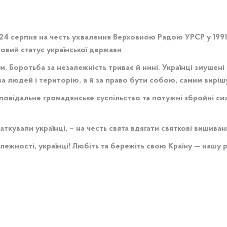
 24 серпня на честь ухвалення Верховною Радою УРСР у 199
овий статус української держави
 Боротьба за незалежність триває й нині. Українці змушені з
а людей і територію, а й за право бути собою, самим вирішу
дповідальне громадянське суспільство та потужні збройні сил
ткували українці, – на честь свята вдягати святкові вишиван
лежності, українці! Любіть та бережіть свою
К
раїну — нашу р