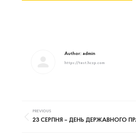
Author:
admin
https://test.hczp.com
Post
PREVIOUS
navigation
23 СЕРПНЯ – ДЕНЬ ДЕРЖАВНОГО ПР
Previous
post: