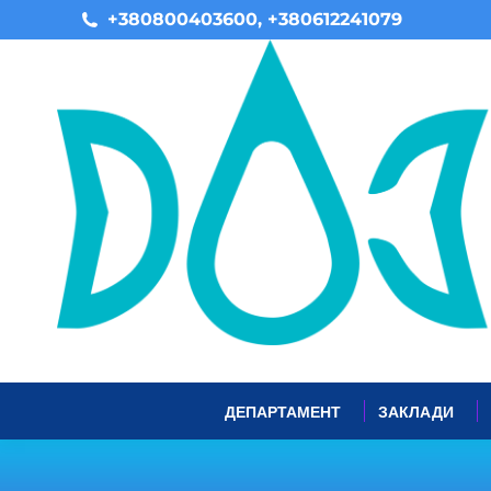
+380800403600, +380612241079
ДЕПАРТАМЕНТ
ЗАКЛАДИ