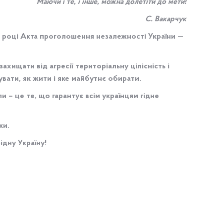
Маючи і те, і інше, можна долетіти до мети!
С. Вакарчук
1 році Акта проголошення незалежності України —
ахищати від агресії територіальну цілісність і
вати, як жити і яке майбутнє обирати.
и – це те, що гарантує всім українцям гідне
ки.
ідну Україну!