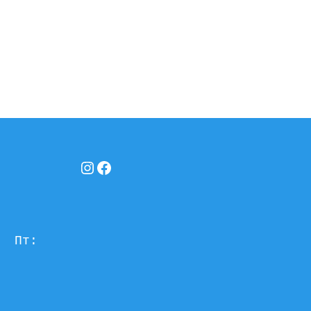
Instagram
Facebook
  Пт: 