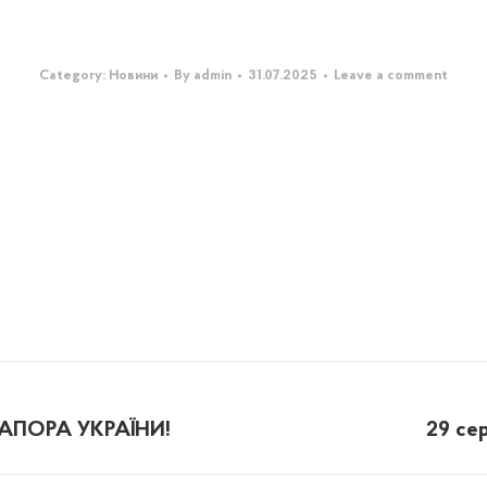
Category:
Новини
By
admin
31.07.2025
Leave a comment
АПОРА УКРАЇНИ!
29 сер
Next
post: