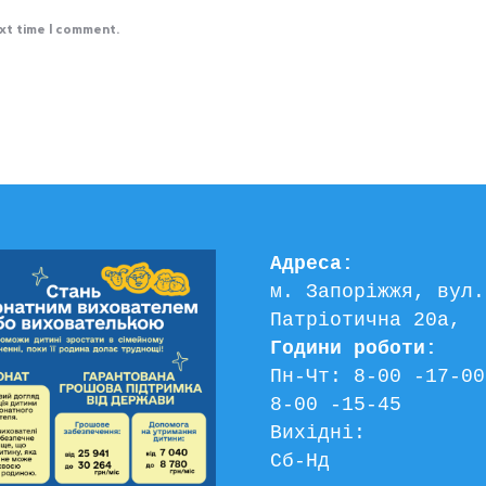
ext time I comment.
Адреса:
м. Запоріжжя, вул. 
Патріотична 20а, 
Години роботи:
Пн-Чт: 8-00 -17-00
8-00 -15-45
Вихідні:
Сб-Нд