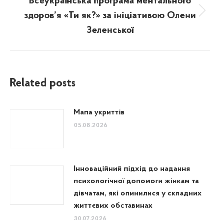
Всеукраїнська програма ментального
здоров’я «Ти як?» за ініціативою Олени
Next
post:
Зеленської
Related posts
Мапа укриттів
05.08.2026
Інноваційний підхід до надання
психологічної допомоги жінкам та
дівчатам, які опинилися у складних
життєвих обставинах
30.07.2026