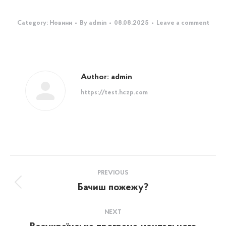
Category:
Новини
By
admin
08.08.2025
Leave a comment
Author:
admin
https://test.hczp.com
Post
PREVIOUS
navigation
Бачиш пожежу?
Previous
post:
NEXT