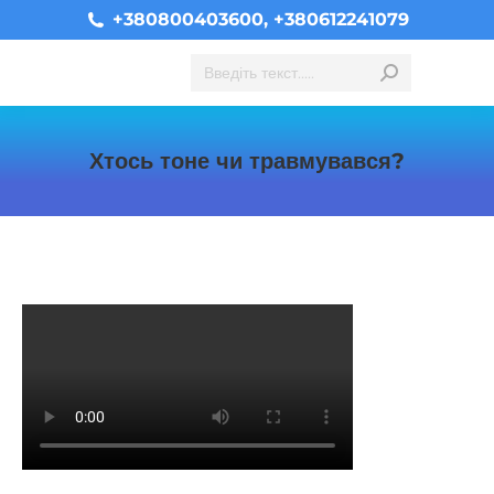
+380800403600, +380612241079
Search:
Хтось тоне чи травмувався?
You are here: