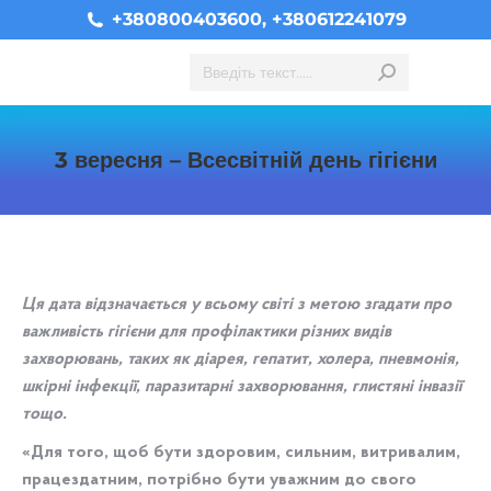
+380800403600, +380612241079
Search:
3 вересня – Всесвітній день гігієни
You are here:
Ця дата відзначається у всьому світі з метою згадати про
важливість гігієни для профілактики різних видів
захворювань, таких як діарея, гепатит, холера, пневмонія,
шкірні інфекції, паразитарні захворювання, глистяні інвазії
тощо.
«Для того, щоб бути здоровим, сильним, витривалим,
працездатним, потрібно бути уважним до свого