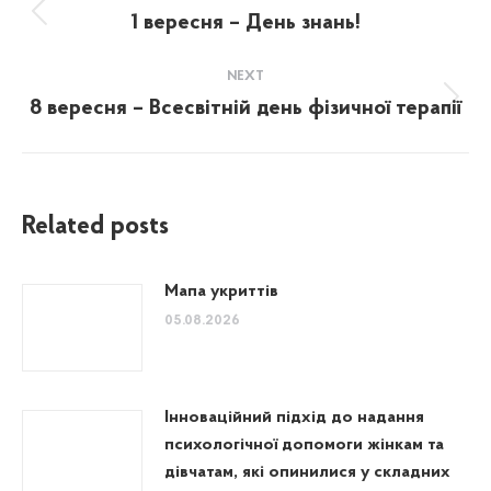
navigation
1 вересня – День знань!
Previous
post:
NEXT
8 вересня – Всесвітній день фізичної терапії
Next
post:
Related posts
Мапа укриттів
05.08.2026
Інноваційний підхід до надання
психологічної допомоги жінкам та
дівчатам, які опинилися у складних