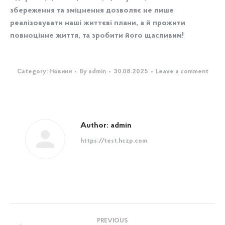
збереження та зміцнення дозволяє не лише
реалізовувати наші життєві плани, а й прожити
повноцінне життя, та зробити його щасливим!
Category:
Новини
By
admin
30.08.2025
Leave a comment
Author:
admin
https://test.hczp.com
Post
PREVIOUS