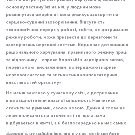
основну частину їжі на ніч, у людини може
розвинутися ожиріння і вона ризикує захворіти на
серцево-судинні захворювання. Відсутність
технологічних перерв у роботі, тобто, не дотримання
режиму роботи, може призвести до перевтоми та
захворювань нервової системи. Водночас дотримання
раціонального харчування, правильного режиму праці
та відпочинку – сприяє боротьбі з надмірною вагою,
перевтомою, виснаженням, попереджають зриви
нервової системи та виснаження компенсаторних
властивостей організму».
Не менш важливо у сучасному світі, є дотримання
відповідної гігієни власної свідомості. Навчитися
стежити за думками, своєю мовою. Думки й слова не
лише впливають на оточення і те, що з нами
відбувається в житті, а й безпосередньо на нас самих.
Здоров’я, це найцінніше, що є у нас, оскільки його