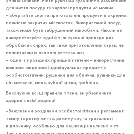
умивальниками. Мити руки над кухонними раковинами
для миття посуду та харчові продукти не можна;
– зберігайте сирі та приготовлені продукти в окремих,
повністю закритих місткостях. Використаний посуд
також може бути забруднений мікробами. Ніколи не
використовуйте одні й ті ж кухонні прилади для
обробки як сирих, так і вже приготовлених страв, не
почистивши їх якомога ретельніше;
– один із провідних принципів гігієни – використання
кожною людиною індивідуальних предметів
особистої гігієни: рушники для обличчя, рушники для
ніг, мочалки, мила, зубної щітки, гребінця.
Виконуючи всі ці правила гігієни, ви убезпечите
здоров’я всієї родини!
«Важливими розділами особистої гігієни є регламент
темпу та ритму життя, режиму сну та тривалості
відпочинку, особливо для мешканців великих міст.
Так, не дотримуючись режиму харчування, вживаючи