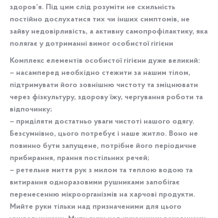
здоров’я. Під цим слід розуміти не схильність
постійно дослухатися тих чи інших симптомів, не
зайву недовірливість, а активну самопрофілактику, яка
полягає у дотриманні вимог особистої гігієни
Комплекс елементів особистої гігієни дуже великий:
– насамперед необхідно стежити за нашим тілом,
підтримувати його зовнішню чистоту та зміцнювати
через фізкультуру, здорову їжу, чергування роботи та
відпочинку;
– приділяти достатньо уваги чистоті нашого одягу.
Безсумнівно, цього потребує і наше житло. Воно не
повинно бути запущене, потрібне його періодичне
прибирання, прання постільних речей;
– ретельне миття рук з милом та теплою водою та
витирання одноразовими рушниками запобігає
перенесенню мікроорганізмів на харчові продукти.
Мийте руки тільки над призначеними для цього