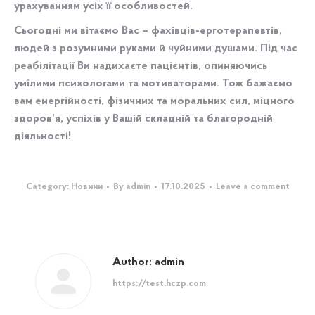
урахуванням усіх її особливостей.
Сьогодні ми вітаємо Вас – фахівців-ерготерапевтів,
людей з розумними руками й чуйними душами. Під час
реабілітації Ви надихаєте пацієнтів, опиняючись
умілими психологами та мотиваторами. Тож бажаємо
вам енергійності, фізичних та моральних сил, міцного
здоров’я, успіхів у Вашій складній та благородній
діяльності!
Category:
Новини
By
admin
17.10.2025
Leave a comment
Author:
admin
https://test.hczp.com