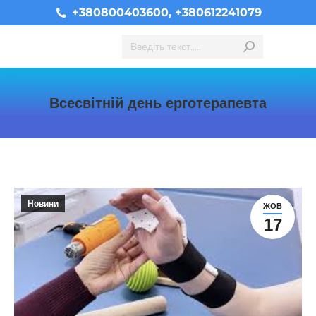
+380800403600, +380612241079
Search:
Всесвітній день ерготерапевта
You are here:
Новини
ЖОВ
17