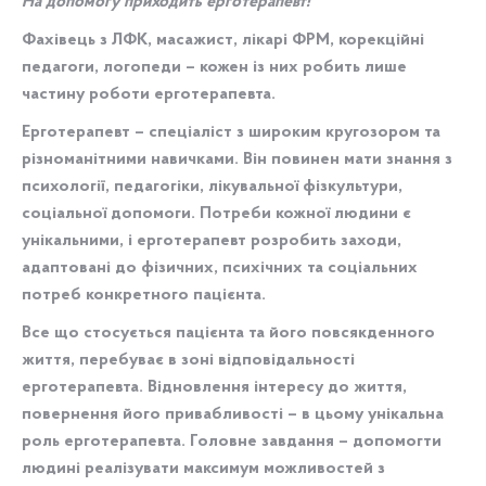
На допомогу приходить ерготерапевт!
Фахівець з ЛФК, масажист, лікарі ФРМ, корекційні
педагоги, логопеди – кожен із них робить лише
частину роботи ерготерапевта.
Ерготерапевт – спеціаліст з широким кругозором та
різноманітними навичками. Він повинен мати знання з
психології, педагогіки, лікувальної фізкультури,
соціальної допомоги. Потреби кожної людини є
унікальними, і ерготерапевт розробить заходи,
адаптовані до фізичних, психічних та соціальних
потреб конкретного пацієнта.
Все що стосується пацієнта та його повсякденного
життя, перебуває в зоні відповідальності
ерготерапевта. Відновлення інтересу до життя,
повернення його привабливості – в цьому унікальна
роль ерготерапевта. Головне завдання – допомогти
людині реалізувати максимум можливостей з