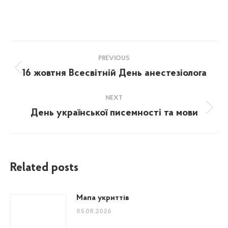
Post
PREVIOUS
navigation
16 жовтня Всесвітній День анестезіолога
Previous
post:
NEXT
День української писемності та мови
Next
post:
Related posts
Мапа укриттів
05.08.2026