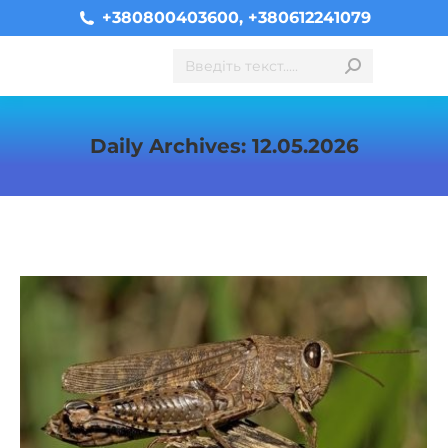
+380800403600, +380612241079
Search:
Daily Archives:
12.05.2026
You are here: