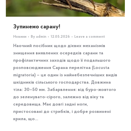
Зупинемо сарану!
Новини
By
admin
12.05.2026
Leave a comment
Наочний посібник щодо дієвих механізмів
знищення виявлених осередків сарани та
профілактичних заходів щодо її подальшого
розповсюдження Сарана перелітна (Locusta
migratoria) – це один із найнебезпечніших видів
шкідників сільського господарства. Довжина
тіла: 30–50 мм. Забарвлення: від буро-жовтого
до зеленувато-сірого, залежно від віку та
середовища. Має довгі задні ноги,
пристосовані до стрибків, і добре розвинені
крила, що…