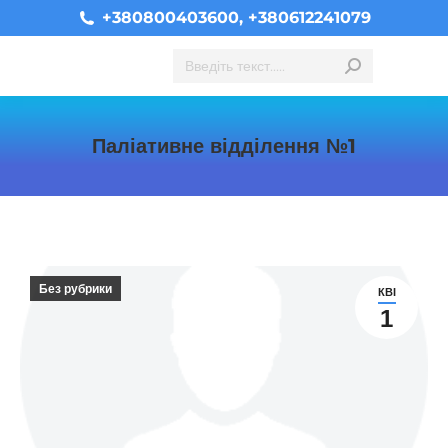
+380800403600, +380612241079
Search:
Паліативне відділення №1
You are here:
Без рубрики
КВІ
1