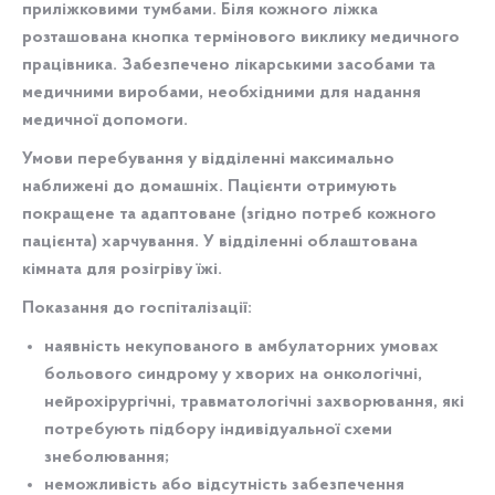
приліжковими тумбами. Біля кожного ліжка
розташована кнопка термінового виклику медичного
працівника. Забезпечено лікарськими засобами та
медичними виробами, необхідними для надання
медичної допомоги.
Умови перебування у відділенні максимально
наближені до домашніх. Пацієнти отримують
покращене та адаптоване (згідно потреб кожного
пацієнта) харчування. У відділенні облаштована
кімната для розігріву їжі.
Показання до госпіталізації:
наявність некупованого в амбулаторних умовах
больового синдрому у хворих на онкологічні,
нейрохірургічні, травматологічні захворювання, які
потребують підбору індивідуальної схеми
знеболювання;
неможливість або відсутність забезпечення