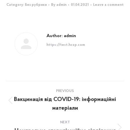
Category:
Без рубрики
By
admin
01.04.2021
Leave a comment
Author:
admin
https://test.hczp.com
Post
PREVIOUS
navigation
Вакцинація від COVID-19: інформаційні
Previous
матеріали
post:
NEXT