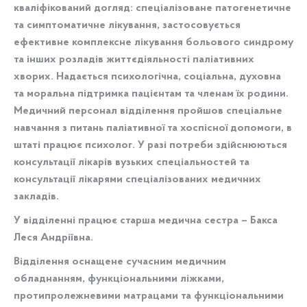
кваліфікований догляд: спеціалізоване патогенетичне
та симптоматичне лікування, застосовується
ефективне комплексне лікування больового синдрому
та інших розладів життєдіяльності паліативних
хворих. Надається психологічна, соціальна, духовна
та моральна підтримка пацієнтам та членам їх родини.
Медичний персонал відділення пройшов спеціальне
навчання з питань паліативної та хоспісної допомоги, в
штаті працює психолог. У разі потреби здійснюються
консультації лікарів вузьких спеціальностей та
консультації лікарями спеціалізованих медичних
закладів.
У відділенні працює старша медична сестра – Бакса
Леся Андріївна.
Відділення оснащене сучасним медичним
обладнанням, функціональними ліжками,
протипролежневими матрацами та функціональними