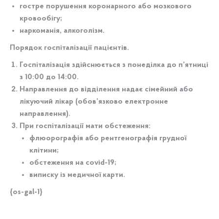
гостре порушення коронарного або мозкового
кровообігу;
наркоманія, алкоголізм.
Порядок госпіталізації пацієнтів.
Госпіталізація здійснюється з понеділка до п’ятниці
з 10:00 до 14:00.
Направлення до відділення надає сімейний або
лікуючий лікар (обов’язково електронне
направлення).
При госпіталізації мати обстеження:
флюорографія або рентгенографія грудної
клітини;
обстеження на covid-19;
виписку із медичної карти.
{os-gal-1}