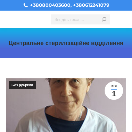
+380800403600, +380612241079
Search:
Центральне стерилізаційне відділення
You are here:
Без рубрики
КВІ
1