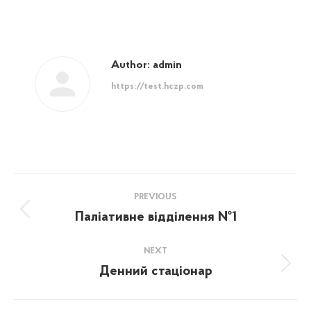
Author:
admin
https://test.hczp.com
Post
PREVIOUS
navigation
Паліативне відділення №1
Previous
post:
NEXT
Денний стаціонар
Next
post: