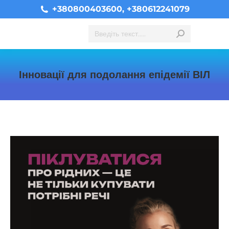
+380800403600, +380612241079
Search:
Інновації для подолання епідемії ВІЛ
You are here: