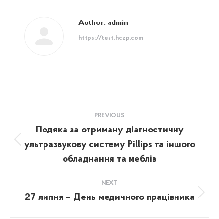
Author:
admin
https://test.hczp.com
Post
PREVIOUS
navigation
Подяка за отриману діагностичну
ультразвукову систему Pillips та іншого
Previous
post:
обладнання та меблів
NEXT
27 липня – День медичного працівника
Next
post: