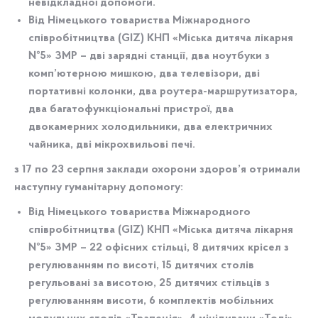
невідкладної допомоги.
Від
Німецького товариства Міжнародного
співробітництва (GIZ)
КНП «Міська дитяча лікарня
№5» ЗМР – дві зарядні станції, два ноутбуки з
комп’ютерною мишкою, два телевізори, дві
портативні колонки, два роутера-маршрутизатора,
два багатофункціональні пристрої, два
двокамерних холодильники, два електричних
чайника, дві мікрохвильові печі.
з 17 по 23 серпня заклади охорони здоров’я отримали
наступну гуманітарну допомогу:
Від
Німецького товариства Міжнародного
співробітництва (GIZ)
КНП «Міська дитяча лікарня
№5» ЗМР – 22 офісних стільці, 8 дитячих крісел з
регулюванням по висоті, 15 дитячих столів
регульовані за висотою, 25 дитячих стільців з
регулюванням висоти, 6 комплектів мобільних