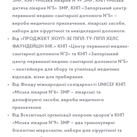
ЗМР, КНП «Міська лікарня №9» ЗМР, КНП «Міська
дитяча лікарня №5» ЗМР, КНП «Запорізький центр
первинної медико-санітарної допомоги №5» –
вироби медичного призначення, лікарські засоби,
набори для хірургічної та невідкладної допомоги.
Від
«ПРОДЖЕКТ ХОУП-ЗЕ ПІПЛ-ТУ-ПІПЛ ХЕЛС
ФАУНДЕЙШН ІНК.»
КНП «Центр первинної медико-
санітарної допомоги №2» та КНП «Запорізький
центр первинної медико-санітарної допомоги №5»
– контейнери для збору та утилізації медичних
відходів, візки для прибирання.
Від
Фонду міжнародної солідарності UNICEF
КНП
«Міська лікарня №6» ЗМР – лікарські та
дезінфікуючі засоби, вироби медичного
призначення.
Від
Всесвітньої організації охорони здоров’я
КНП
«Міська лікарня №9» ЗМР – два тринокулярні
біологічні мікроскопи, набори для хірургічної та