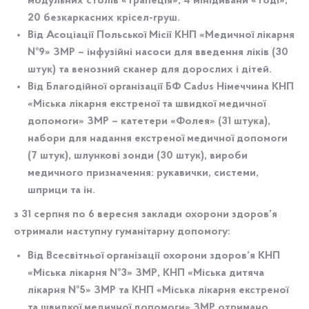
модульних столів «Трапеція», 4 мінідивани «Тоді»,
20 безкаркасних крісел-груш.
Від
Асоціації Польської Місії
КНП «Медичної лікарня
№9» ЗМР – інфузійні насоси для введення ліків (30
штук) та венозний сканер для дорослих і дітей.
Від
Благодійної організації БФ Cadus Німеччина
КНП
«Міська лікарня екстреної та швидкої медичної
допомоги» ЗМР – катетери «Фолея» (31 штука),
набори для надання екстреної медичної допомоги
(7 штук), шлункові зонди (30 штук), вироби
медичного призначення: рукавички, системи,
шприци та ін.
з 31 серпня по 6 вересня заклади охорони здоров’я
отримали наступну гуманітарну допомогу:
Від
Всесвітньої організації охорони здоров’я
КНП
«Міська лікарня №3» ЗМР, КНП «Міська дитяча
лікарня №5» ЗМР та КНП «Міська лікарня екстреної
та швидкої медичної допомоги» ЗМР отримано