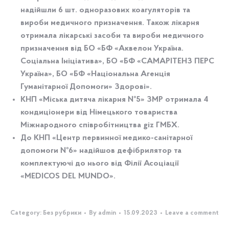
надійшли 6 шт. одноразових коагуляторів та
вироби медичного призначення. Також лікарня
отримала лікарські засоби та вироби медичного
призначення від
БО «БФ «Аквелон Україна.
Соціальна Ініціатива», БО «БФ «САМАРІТЕНЗ ПЕРС
Україна», БО «БФ «Національна Агенція
Гуманітарної Допомоги» Здорові».
КНП «Міська дитяча лікарня №5» ЗМР отримала 4
кондиціонери від
Німецького товариства
Міжнародного співробітництва giz ГМБХ
.
До КНП «Центр первинної медико-санітарної
допомоги №6» надійшов дефібрилятор та
комплектуючі до нього від
Філії Асоціації
«MEDICOS DEL MUNDO»
.
Category:
Без рубрики
By
admin
15.09.2023
Leave a comment