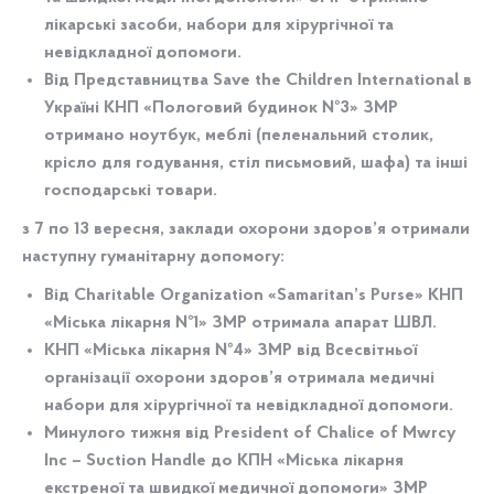
лікарські засоби, набори для хірургічної та
невідкладної допомоги.
Від
Представництва Save the Children International в
Україні
КНП «Пологовий будинок №3» ЗМР
отримано ноутбук, меблі (пеленальний столик,
крісло для годування, стіл письмовий, шафа) та інші
господарські товари.
з 7 по 13 вересня, заклади охорони здоров’я отримали
наступну гуманітарну допомогу:
Від
Charitable Organization «Samaritan’s Purse»
КНП
«Міська лікарня №1» ЗМР отримала апарат ШВЛ.
КНП «Міська лікарня №4» ЗМР від
Всесвітньої
організації охорони здоров’я
отримала медичні
набори для хірургічної та невідкладної допомоги.
Минулого тижня від
President of Chalice of Mwrcy
Inc – Suction Handle
до КПН «Міська лікарня
екстреної та швидкої медичної допомоги» ЗМР