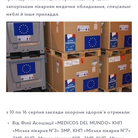
запорізьким лікарням медичне обладнання, спеціальні
меблі й інше приладдя.
з 10 по 16 серпня заклади охорони здоров’я отримали:
Від
Філії Асоціації «MEDICOS DEL MUNDO»
КНП
«Міська лікарня №3» ЗМР, КНП «Міська лікарня №7»