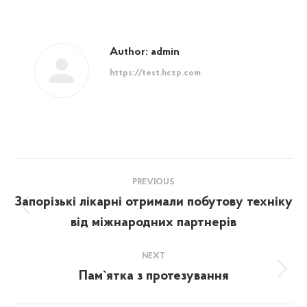
Author:
admin
https://test.hczp.com
Post
PREVIOUS
navigation
Запорізькі лікарні отримали побутову техніку
Previous
від міжнародних партнерів
post:
NEXT
Пам`ятка з протезування
Next
post: