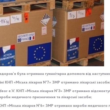
здоров’я була отримана гуманітарна допомога від наступних
їні КНП «Міська лікарня №7» ЗМР отримано лікарські засоби
deor e.V. КНП «Міська лікарня №3» ЗМР отримано відсмоктува
ироби медичного призначення та лікарські засоби;
 КНП «Міська лікарня №6» ЗМР отримано вироби медичного пр