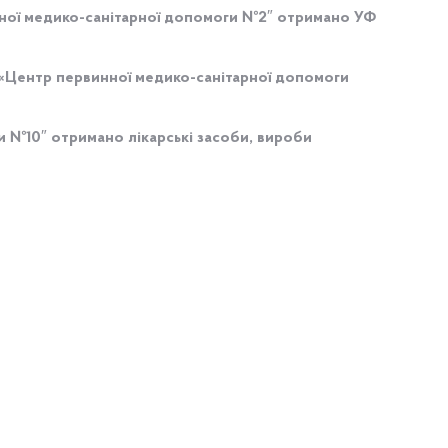
ої медико-санітарної допомоги №2″ отримано УФ
НП «Центр первинної медико-санітарної допомоги
и №10″ отримано лікарські засоби, вироби