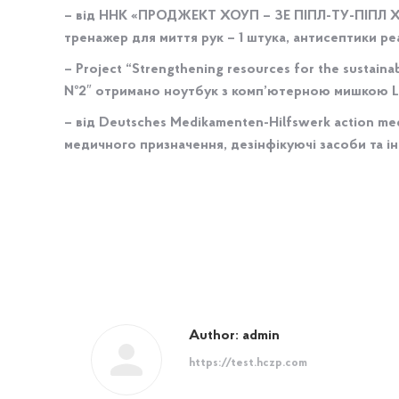
– від ННК «ПРОДЖЕКТ ХОУП – ЗЕ ПІПЛ-ТУ-ПІПЛ Х
тренажер для миття рук – 1 штука, антисептики ре
– Project “Strengthening resources for the sustai
№2″ отримано ноутбук з комп’ютерною мишкою Len
– від Deutsches Medikamenten-Hilfswerk action m
медичного призначення, дезінфікуючі засоби та і
Author:
admin
https://test.hczp.com