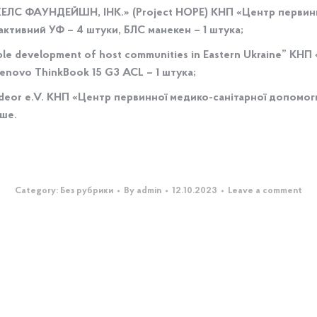
ЕЛС ФАУНДЕЙШН, ІНК.» (Project HOPE) КНП «Центр первинн
активний УФ – 4 штуки, БЛС манекен – 1 штука;
nable development of host communities in Eastern Ukraine” К
ovo ThinkBook 15 G3 ACL – 1 штука;
edeor e.V. КНП «Центр первинної медико-санітарної допомог
нше.
Category:
Без рубрики
By
admin
12.10.2023
Leave a comment