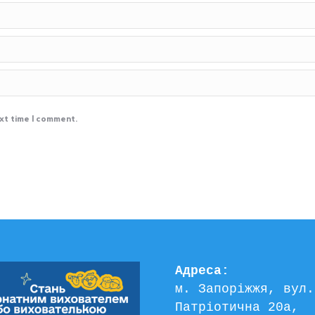
ext time I comment.
Адреса:
м. Запоріжжя, вул. 
Патріотична 20а, 