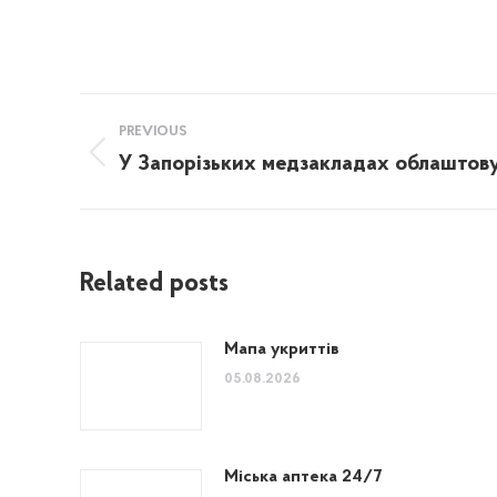
Post
PREVIOUS
navigation
У Запорізьких медзакладах облаштов
Previous
post:
Related posts
Мапа укриттів
05.08.2026
Міська аптека 24/7