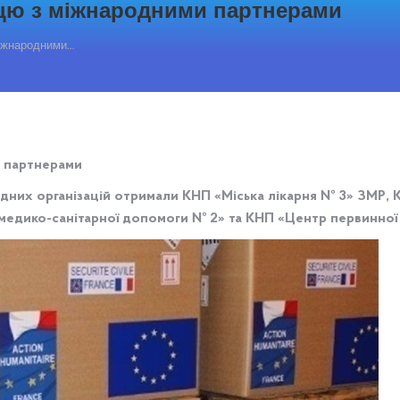
цю з міжнародними партнерами
міжнародними…
 партнерами
родних організацій отримали КНП «Міська лікарня № 3» ЗМР, 
 медико-санітарної допомоги № 2» та КНП «Центр первинної