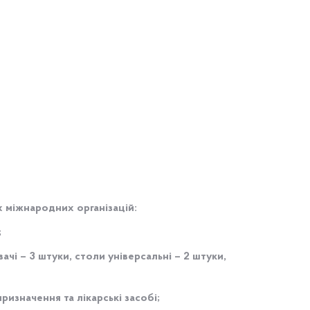
 міжнародних організацій:
;
чі – 3 штуки, столи універсальні – 2 штуки,
изначення та лікарські засобі;