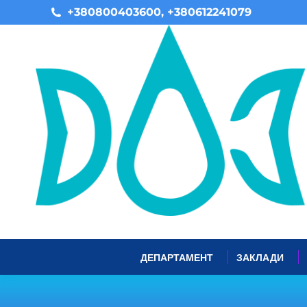
+380800403600, +380612241079
ДЕПАРТАМЕНТ
ЗАКЛАДИ