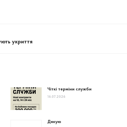
ують укриття
Next
post:
Чіткі терміни служби
16.07.2026
Дякую