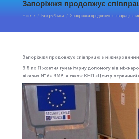
Запоріжжя продовжує співпра
You are here:
Home
Без рубрики
Запоріжжя продовжує співпрацю з 
Запоріжжя продовжує співпрацю з міжнародними
З 5 по 11 жовтня гуманітарну допомогу від міжна
лікарня № 6» ЗМР, а також КНП «Центр первинної