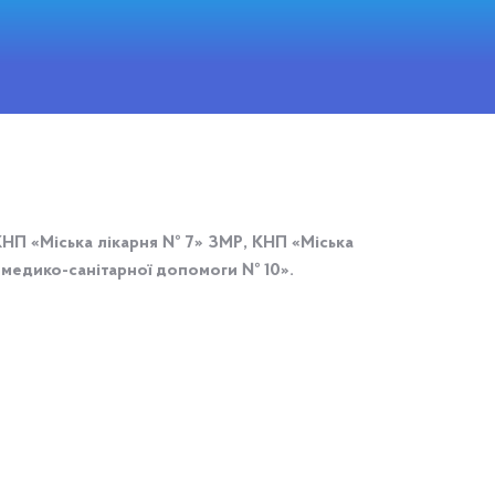
КНП «Міська лікарня № 7» ЗМР, КНП «Міська
 медико-санітарної допомоги № 10».