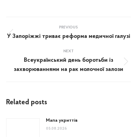
Post
PREVIOUS
navigation
У Запоріжжі триває реформа медичної галузі
Previous
post:
NEXT
Всеукраїнський день боротьби із
Next
захворюваннями на рак молочної залози
post:
Related posts
Мапа укриттів
05.08.2026