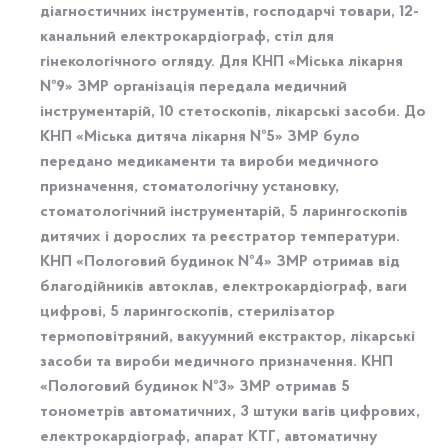
діагностичних інструментів, господарчі товари, 12-
канальний електрокардіограф, стіл для
гінекологічного огляду. Для КНП «Міська лікарня
№9» ЗМР організація передала медичний
інструментарій, 10 стетоскопів, лікарські засоби. До
КНП «Міська дитяча лікарня №5» ЗМР було
передано медикаменти та вироби медичного
призначення, стоматологічну установку,
стоматологічний інструментарій, 5 ларингоскопів
дитячих і дорослих та реєстратор температури.
КНП «Пологовий будинок №4» ЗМР отримав від
благодійників автоклав, електрокардіограф, ваги
цифрові, 5 ларингоскопів, стерилізатор
термоповітряний, вакуумний екстрактор, лікарські
засоби та вироби медичного призначення. КНП
«Пологовий будинок №3» ЗМР отримав 5
тонометрів автоматичних, 3 штуки вагів цифрових,
електрокардіограф, апарат КТГ, автоматичну