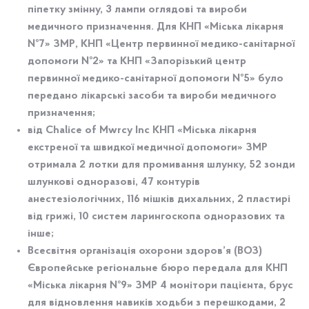
піпетку змінну, 3 лампи оглядові та вироби
медичного призначення. Для КНП «Міська лікарня
№7» ЗМР, КНП «Центр первинної медико-санітарної
допомоги №2» та КНП «Запорізький центр
первинної медико-санітарної допомоги №5» було
передано лікарські засоби та вироби медичного
призначення;
від Chalice of Mwrcy Inc КНП «Міська лікарня
екстреної та швидкої медичної допомоги» ЗМР
отримала 2 лотки для промивання шлунку, 52 зонди
шлункові одноразові, 47 контурів
анестезіологічних, 116 мішків дихальних, 2 пластирі
від грижі, 10 систем ларингоскопа одноразових та
інше;
Всесвітня організація охорони здоров’я (ВОЗ)
Європейське регіональне бюро передала для КНП
«Міська лікарня №9» ЗМР 4 монітори пацієнта, брус
для відновлення навиків ходьби з перешкодами, 2