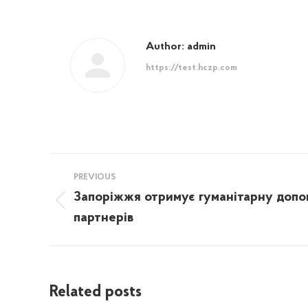
Author:
admin
https://test.hczp.com
Post
PREVIOUS
navigation
Запоріжжя отримує гуманітарну допо
Previous
партнерів
post:
Related posts