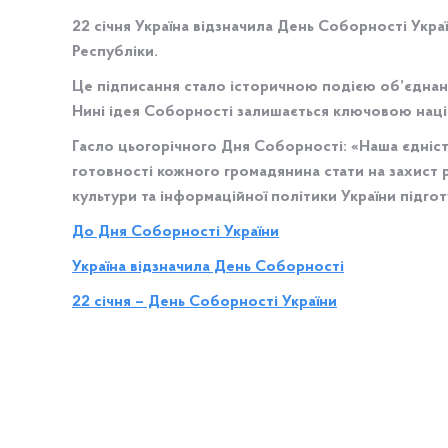
22 січня Україна відзначила День Соборності Укра
Республіки.
Це підписання стало історичною подією об’єднанн
Нині ідея Соборності залишається ключовою націо
Гасло цьогорічного Дня Соборності: «Наша єдніст
готовності кожного громадянина стати на захист р
культури та інформаційної політики України підг
До Дня Соборності України
Україна відзначила День Соборності
22 січня – День Соборності України