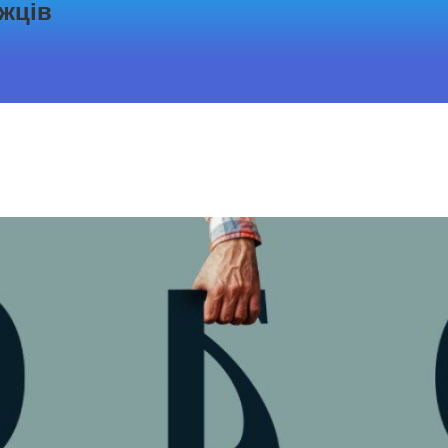
іжців