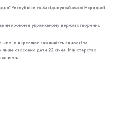
одної Республіки та Західноукраїнської Народної
аним кроком в українському державотворенні.
ьким, підкреслює важливість єдності та
е лише стосовно дати 22 січня, Міністерство
ланнями: