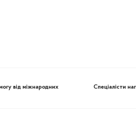
могу від міжнародних
Спеціалісти на
Next
post: