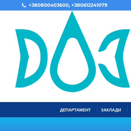
+380800403600, +380612241079
ДЕПАРТАМЕНТ
ЗАКЛАДИ