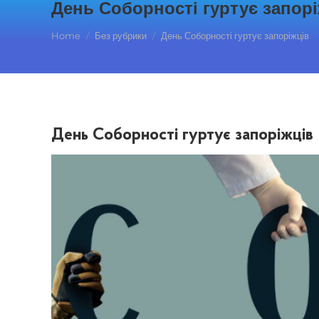
День Соборності гуртує запор
You are here:
Home
Без рубрики
День Соборності гуртує запоріжців
День Соборності гуртує запоріжців