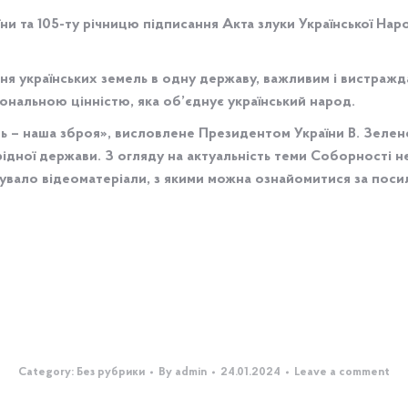
їни та 105-ту річницю підписання Акта злуки Української Нар
я українських земель в одну державу, важливим і вистражд
нальною цінністю, яка об’єднує український народ.
ь – наша зброя», висловлене Президентом України В. Зеленс
ідної держави. З огляду на актуальність теми Соборності н
отувало відеоматеріали, з якими можна ознайомитися за поси
Category:
Без рубрики
By
admin
24.01.2024
Leave a comment