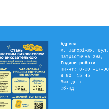
Адреса:
м. Запоріжжя, вул. 
Патріотична 20а, 
Години роботи:
Пн-Чт: 8-00 -17-00
8-00 -15-45
Вихідні:
Сб-Нд