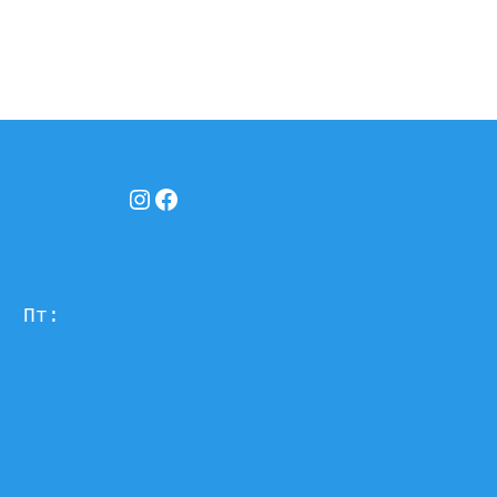
Instagram
Facebook
  Пт: 