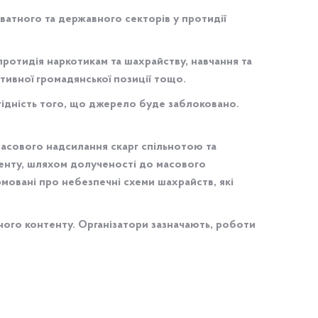
ватного та державного секторів у протидії
 протидія наркотикам та шахрайству, навчання та
ктивної громадянської позиції тощо.
гідність того, що джерело буде заблоковано.
асового надсилання скарг спільнотою та
нту, шляхом долученості до масового
рмовані про небезпечні схеми шахрайств, які
ого контенту. Організатори зазначають, роботи