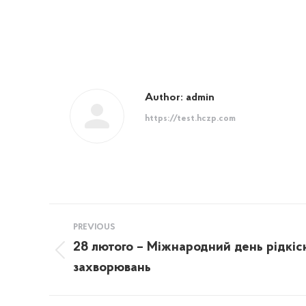
Author:
admin
https://test.hczp.com
Post
PREVIOUS
navigation
28 лютого – Міжнародний день рідкіс
Previous
захворювань
post: