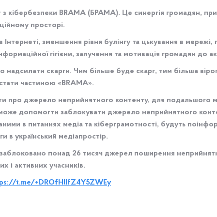
т з кібербезпеки BRAMA (БРАМА). Це синергія громадян, при
ційному просторі.
 Інтернеті, зменшення рівня булінгу та цькування в мережі,
інформаційної гігієни, залучення та мотивація громадян до а
 надсилати скарги. Чим більше буде скарг, тим більша віро
 стати частиною «BRAMA».
ти про джерело неприйнятного контенту, для подальшого м
може допомогти заблокувати джерело неприйнятного конте
аними в питаннях медіа та кіберграмотності, будуть поінфо
 в український медіапростір.
и заблоковано понад 26 тисяч джерел поширення неприйнятн
х і активних учасників.
tps://t.me/+DROfHlIfZ4Y5ZWEy