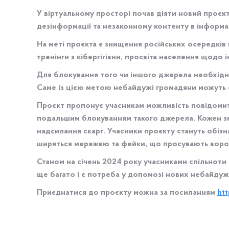
У віртуальному просторі почав діяти новий проєк
дезінформації та незаконному контенту в інформа
На меті проєкта є знищення російських осередків в
тренінги з кібергігієни, просвіта населення щодо 
Для блокування того чи іншого джерела необхідно
Саме із цією метою небайдужі громадяни можуть
Проєкт пропонує учасникам можливість повідоми
подальшим блокуванням такого джерела. Кожен з
надсилання скарг. Учасники проєкту стануть обізн
ширяться мережею та фейки, що просувають вороги
Станом на січень 2024 року учасниками спільнот
ще багато і є потреба у допомозі нових небайдужи
Приєднатися до проєкту можна за посиланням
ht