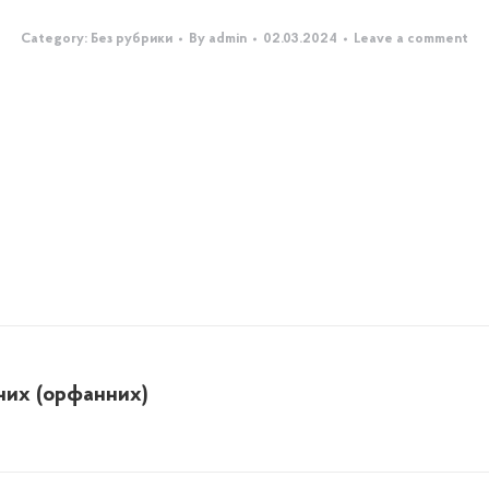
Category:
Без рубрики
By
admin
02.03.2024
Leave a comment
них (орфанних)
Next
post: