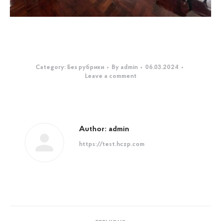
Category:
Без рубрики
By
admin
06.03.2024
Leave a comment
Author:
admin
https://test.hczp.com
Post