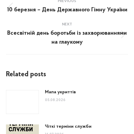
PREVIOUS
navigation
10 березня – День Державного Гімну України
Previous
post:
NEXT
Всесвітній день боротьби із захворюваннями
Next
на глаукому
post:
Related posts
Мапа укриттів
05.08.2026
Чіткі терміни служби