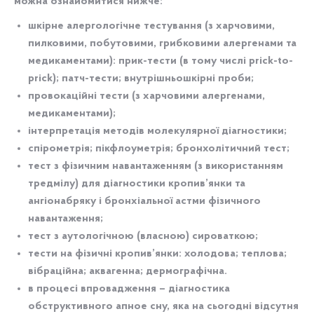
можна ознайомитися нижче:
шкірне алергологічне тестування (з харчовими,
пилковими, побутовими, грибковими алергенами та
медикаментами): прик-тести (в тому числі prick-to-
prick); патч-тести; внутрішньошкірні проби;
провокаційні тести (з харчовими алергенами,
медикаментами);
інтерпретація методів молекулярної діагностики;
спірометрія; пікфлоуметрія; бронхолітичний тест;
тест з фізичним навантаженням (з використанням
тредмілу) для діагностики кропив’янки та
ангіонабряку і бронхіальної астми фізичного
навантаження;
тест з аутологічною (власною) сироваткою;
тести на фізичні кропив’янки: холодова; теплова;
вібраційна; аквагенна; дермографічна.
в процесі впровадження – діагностика
обструктивного апное сну, яка на сьогодні відсутня