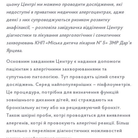
цьому Центрі ми можемо проводити дослідження, які
недоступні в приватних медичних алергоцентрах, адже
деякі з них супроводжуються ризиком розвитку
анафілаксії, – розповіла завідувачка відділення Центру
діагностики та лікування алергологічних і соматичних
захворювань КНП «Міська дитяча лікарня № 5» ЗМР Дар’я
Ярцева.
Основним завданням Центру є надання допомоги
пацієнтам з алергічними захворюваннями та
супутньою патологією. Тут проводять цілий спектр
досліджень. Серед найпопулярніших – пікфлоуметрія.
Це процедура, потрібна для визначення функцій
зовнішнього дихання дітей, які страждають на
бронхіальну астму або на рецидивуючий бронхіт.
Також шкірні проби, котрі проводяться для виявлення
алергенів, котрі й провокують алергічні реакції. Більш
детально з переліком діагностичних можливостей