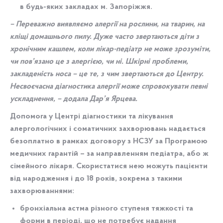
в будь-яких закладах м. Запоріжжя.
– Переважно виявляємо алергії на рослини, на тварин, на
кліщі домашнього пилу. Дуже часто звертаються діти з
хронічним кашлем, коли лікар-педіатр не може зрозуміти,
чи пов’язано це з алергією, чи ні. Шкірні проблеми,
закладеність носа – це те, з чим звертаються до Центру.
Несвоєчасна діагностика алергії може спровокувати певні
ускладнення, – додала Дар’я Ярцева.
Допомога у Центрі діагностики та лікування
алергологічних і соматичних захворювань надається
безоплатно в рамках договору з НСЗУ за Програмою
медичних гарантій – за направленням педіатра, або ж
сімейного лікаря. Скористатися нею можуть пацієнти
від народження і до 18 років, зокрема з такими
захворюваннями:
бронхіальна астма різного ступеня тяжкості та
форми в періоді, що не потребує надання