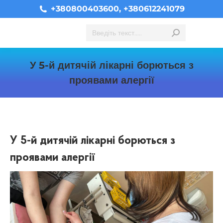
+380800403600, +380612241079
Search:
У 5-й дитячій лікарні борються з
проявами алергії
You are here:
У 5-й дитячій лікарні борються з
проявами алергії