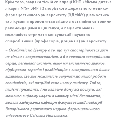
Крім того, завдяки тісній співпраці КНП «Міська дитяча
лікарня №5» ЗМР і Запорізького державного медико-
фармацевтичного університету (ЗДМФУ) діагностика
та лікування проводиться згідно з останніми світовими
рекомендаціями в цій галузі, а пацієнти мають
можливість отримати консультації наукових
співробітників (професорів, доцентів) університету.
– Особливістю Центру є те, що тут спостерігаються діти
не тільки з алергопатологією, а й з тяжкими захворіннями
серця, легеневої системи, яким ми виставляємо діагноз,
підбираємо терапію і реабілітацію з використанням інших
відділень. Це дає можливість залучати до нашої роботи
спеціалістів, які потрібні саме цьому пацієнту. Тобто,
пацієнт приходить, і ми надаємо йому всі послуги, які
можливо в цілому надати в нашому місті безоплатно, –
додала завідувачка кафедри факультетської педіатрії
Запорізького державного медико-фармацевтичного
університету Світлана Недєльська.