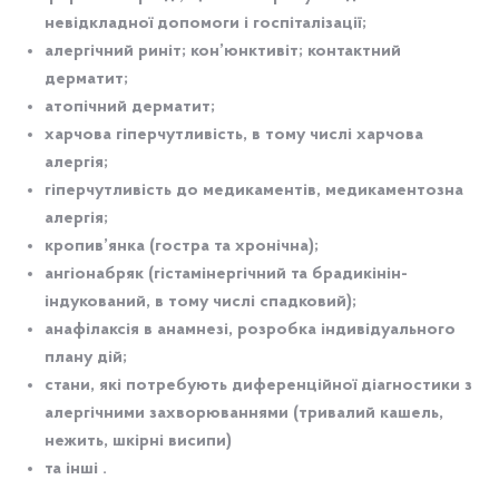
невідкладної допомоги і госпіталізації;
алергічний риніт; кон’юнктивіт; контактний
дерматит;
атопічний дерматит;
харчова гіперчутливість, в тому числі харчова
алергія;
гіперчутливість до медикаментів, медикаментозна
алергія;
кропив’янка (гостра та хронічна);
ангіонабряк (гістамінергічний та брадикінін-
індукований, в тому числі спадковий);
анафілаксія в анамнезі, розробка індивідуального
плану дій;
стани, які потребують диференційної діагностики з
алергічними захворюваннями (тривалий кашель,
нежить, шкірні висипи)
та інші .