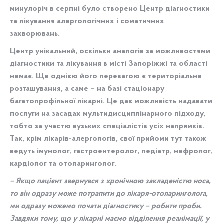
минулоріч в серпні було створено Центр діагностики
та лікування алергологічних і соматичних
захворювань.
Центр унікальний, оскільки аналогів за можливостями
діагностики та лікування в місті Запоріжжі та області
немає. Ще однією його перевагою є територіальне
розташування, а саме – на базі стаціонару
багатопрофільної лікарні. Це дає можливість надавати
послуги на засадах мультидисциплінарного підходу,
тобто за участю вузьких спеціалістів усіх напрямків.
Так, крім лікарів-алергологів, свої прийоми тут також
ведуть імунолог, гастроентеролог, педіатр, нефролог,
кардіолог та отоларинголог.
– Якщо пацієнт звернувся з хронічною закладеністю носа,
то він одразу може потрапити до лікаря-отоларинголога,
ми одразу можемо почати діагностику – робити проби.
Завдяки тому, що у лікарні маємо відділення реанімації, у