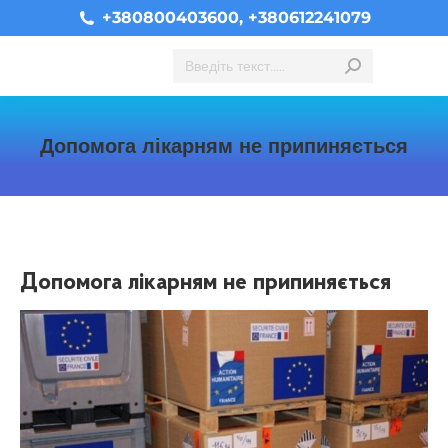
+380800403600, +380612241079
Search:
Допомога лікарням не припиняється
You are here:
Допомога лікарням не припиняється