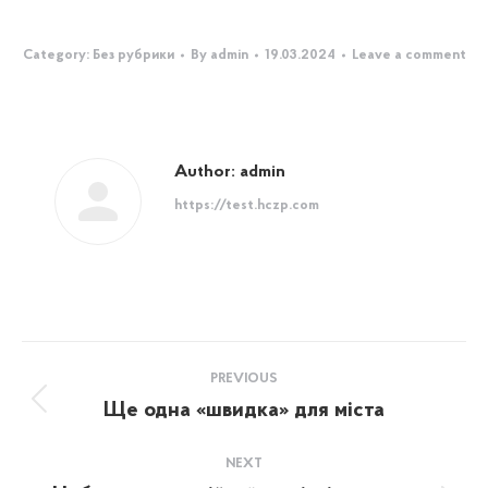
Category:
Без рубрики
By
admin
19.03.2024
Leave a comment
Author:
admin
https://test.hczp.com
Post
PREVIOUS
navigation
Ще одна «швидка» для міста
Previous
post:
NEXT