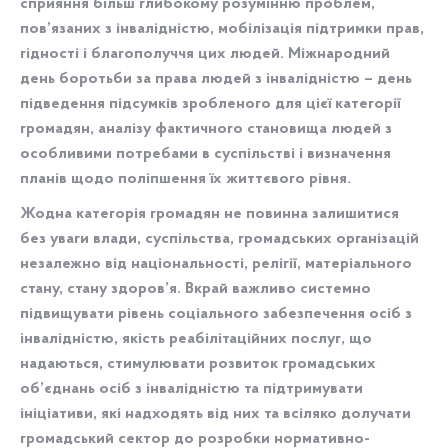
сприяння більш глибокому розумінню проблем,
пов’язаних з інвалідністю, мобілізація підтримки прав,
гідності і благополуччя цих людей. Міжнародний
день боротьби за права людей з інвалідністю – день
підведення підсумків зробленого для цієї категорії
громадян, аналізу фактичного становища людей з
особливими потребами в суспільстві і визначення
планів щодо поліпшення їх життєвого рівня.
Жодна категорія громадян не повинна залишитися
без уваги влади, суспільства, громадських організацій
незалежно від національності, релігії, матеріального
стану, стану здоров’я. Вкрай важливо системно
підвищувати рівень соціального забезпечення осіб з
інвалідністю, якість реабілітаційних послуг, що
надаються, стимулювати розвиток громадських
об’єднань осіб з інвалідністю та підтримувати
ініціативи, які надходять від них та всіляко долучати
громадський сектор до розробки нормативно-