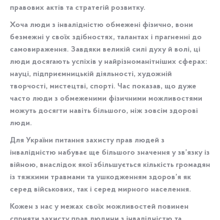
правових актів та стратегій розвитку.
Хоча люди з інвалідністю обмежені фізично, вони
безмежні у своїх здібностях, талантах і прагненні до
самовираження. Завдяки великій силі духу й волі, ці
люди досягають успіхів у найрізноманітніших сферах:
науці, підприємницькій діяльності, художній
творчості, мистецтві, спорті. Час показав, що дуже
часто люди з обмеженими фізичними можливостями
можуть досягти навіть більшого, ніж зовсім здорові
люди.
Для України питання захисту прав людей з
інвалідністю набуває ще більшого значення у зв’язку із
війною, внаслідок якої збільшується кількість громадян
із тяжкими травмами та ушкодженням здоров’я як
серед військових, так і серед мирного населення.
Кожен з нас у межах своїх можливостей повинен
сприяти захисту прав людини з інвалідністю та