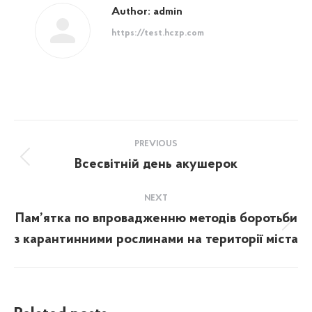
Author:
admin
https://test.hczp.com
Post
PREVIOUS
navigation
Всесвітній день акушерок
Previous
post:
NEXT
Пам’ятка по впровадженню методів боротьби
Next
з карантинними рослинами на території міста
post: