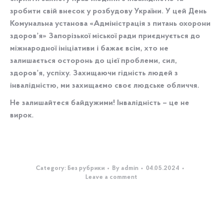
зробити свій внесок у розбудову України. У цей День
Комунальна установа «Адміністрація з питань охорони
здоров’я» Запорізької міської ради приєднується до
міжнародної ініціативи і бажає всім, хто не
залишається осторонь до цієї проблеми, сил,
здоров’я, успіху. Захищаючи гідність людей з
інвалідністю, ми захищаємо своє людське обличчя.
Не залишайтеся байдужими! Інвалідність – це не
вирок.
Category:
Без рубрики
By
admin
04.05.2024
Leave a comment