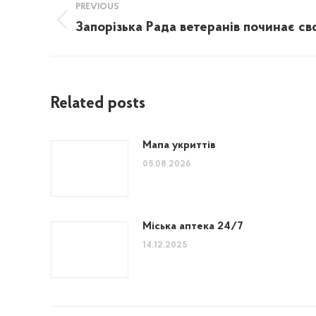
PREVIOUS
navigation
Запорізька Рада ветеранів починає с
Previous
post:
Related posts
Мапа укриттів
05.08.2026
Міська аптека 24/7
14.12.2025