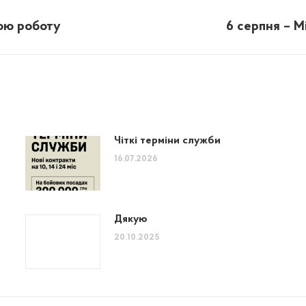
вою роботу
6 серпня – М
Next
post:
Чіткі терміни служби
16.07.2026
Дякую
20.10.2025