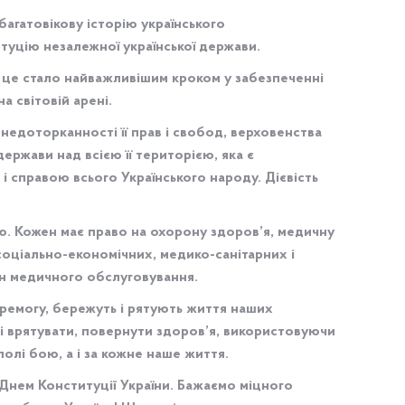
агатовікову історію українського
туцію незалежної української держави.
 і це стало найважливішим кроком у забезпеченні
 світовій арені.
недоторканності її прав і свобод, верховенства
ержави над всією її територією, яка є
 справою всього Українського народу. Дієвість
ю. Кожен має право на охорону здоров’я, медичну
оціально-економічних, медико-санітарних і
н медичного обслуговування.
ремогу, бережуть і рятують життя наших
 і врятувати, повернути здоров’я, використовуючи
 полі бою, а і за кожне наше життя.
з Днем Конституції України. Бажаємо міцного