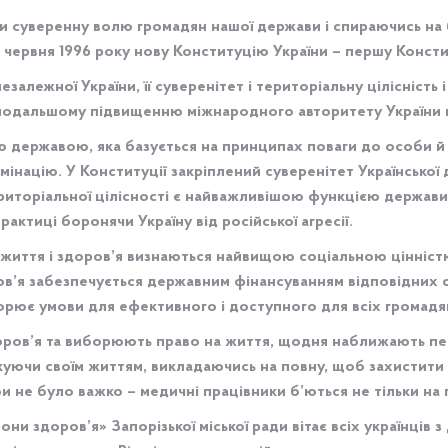
и суверенну волю громадян нашої держави і спираючись на б
 червня 1996 року нову Конституцію України – першу Консти
залежної України, її суверенітет і територіальну цілісність
подальшому підвищенню міжнародного авторитету України на
ю державою, яка базується на принципах поваги до особи й 
інацію. У Конституції закріплений суверенітет Української д
риторіальної цілісності є найважливішою функцією держави і
актиці боронячи Україну від російської агресії.
ї життя і здоров’я визнаються найвищою соціальною цінніст
в’я забезпечується державним фінансуванням відповідних с
рює умови для ефективного і доступного для всіх громадя
доров’я та виборюють право на життя, щодня наближають пе
икуючи своїм життям, викладаючись на повну, щоб захистити
к би не було важко – медичні працівники б’ються не тільки на
ни здоров’я» Запорізької міської ради вітає всіх українців 