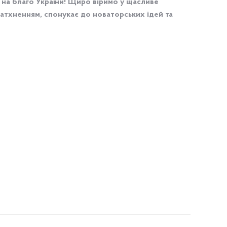
ь на благо України! Щиро віримо у щасливе
натхненням, спонукає до новаторських ідей та