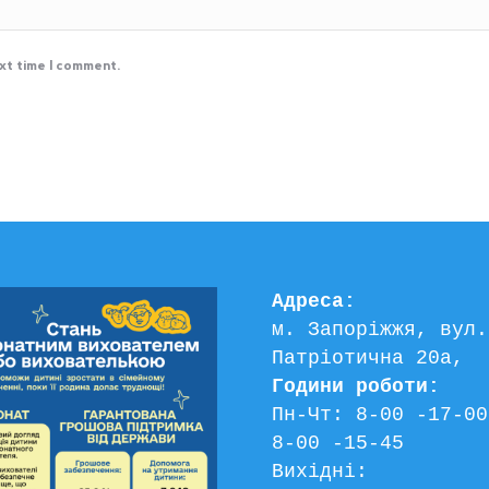
ext time I comment.
Адреса:
м. Запоріжжя, вул. 
Патріотична 20а, 
Години роботи:
Пн-Чт: 8-00 -17-00
8-00 -15-45
Вихідні: