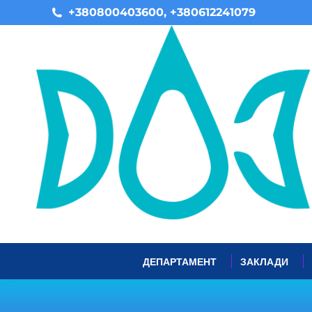
+380800403600, +380612241079
ДЕПАРТАМЕНТ
ЗАКЛАДИ