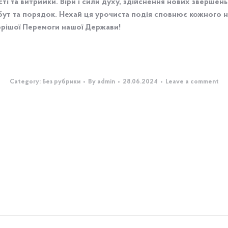
ті та витримки. Віри і сили духу, здійснення нових звершен
обут та порядок. Нехай ця урочиста подія сповнює кожного 
корішої Перемоги нашої Держави!
Category:
Без рубрики
By
admin
28.06.2024
Leave a comment