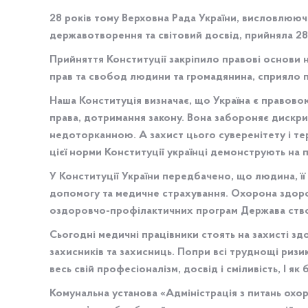
28 років тому Верховна Рада України, висловлююч
державотворення та світовий досвід, прийняла 28
Прийняття Конституції закріпило правові основи не
прав та свобод людини та громадянина, сприяло 
Наша Конституція визначає, що Україна є правово
права, дотримання закону. Вона забороняє дискрим
недоторканною. А захист цього суверенітету і те
цієї норми Конституції українці демонструють на пр
У Конституції України передбачено, що людина, ї
допомогу та медичне страхування. Охорона здоро
оздоровчо-профілактичних програм Держава ство
Сьогодні медичні працівники стоять на захисті з
захисників та захисниць. Попри всі труднощі риз
весь свій професіоналізм, досвід і сміливість, І я
Комунальна установа «Адміністрація з питань охоро