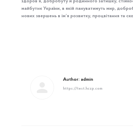
здоров’я, добробуту й родинного затишку, стійкос
майбутнє України, в якій пануватимуть мир, добр
нових звершень в ім’я розвитку, процвітання та с
Author:
admin
https://test.hczp.com
Post