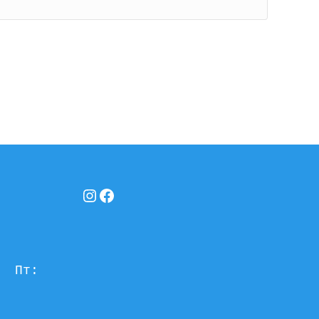
Instagram
Facebook
  Пт: 