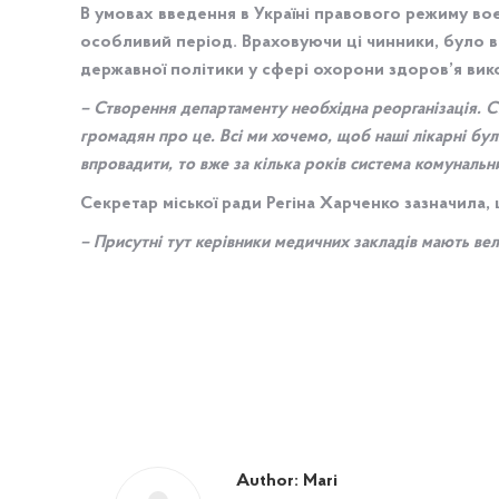
В умовах введення в Україні правового режиму во
особливий період. Враховуючи ці чинники, було ви
державної політики у сфері охорони здоров’я ви
– Створення департаменту необхідна реорганізація. 
громадян про це. Всі ми хочемо, щоб наші лікарні бу
впровадити, то вже за кілька років система комуналь
Секретар міської ради Регіна Харченко зазначила
– Присутні тут керівники медичних закладів мають ве
Author:
Mari