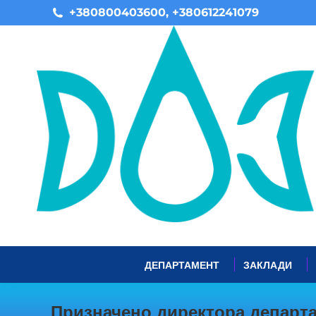
+380800403600, +380612241079
ДЕПАРТАМЕНТ
ЗАКЛАДИ
Призначено директора департа