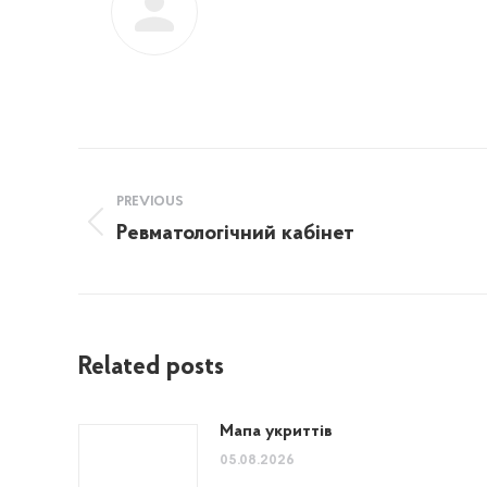
Post
PREVIOUS
navigation
Ревматологічний кабінет
Previous
post:
Related posts
Мапа укриттів
05.08.2026