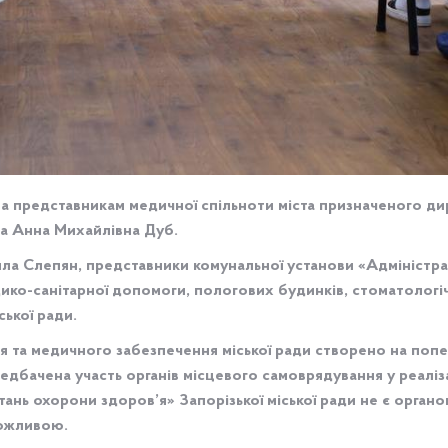
ла представникам медичної спільноти міста призначеного д
ла Анна Михайлівна Дуб.
Елла Слепян, представники комунальної установи «Адміністрац
дико-санітарної допомоги, пологових будинків, стоматологі
ької ради.
я та медичного забезпечення міської ради створено на попер
дбачена участь органів місцевого самоврядування у реалізац
тань охорони здоров’я» Запорізької міської ради не є орган
можливою.