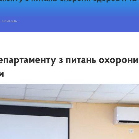
 з питань…
партаменту з питань охорони 
и