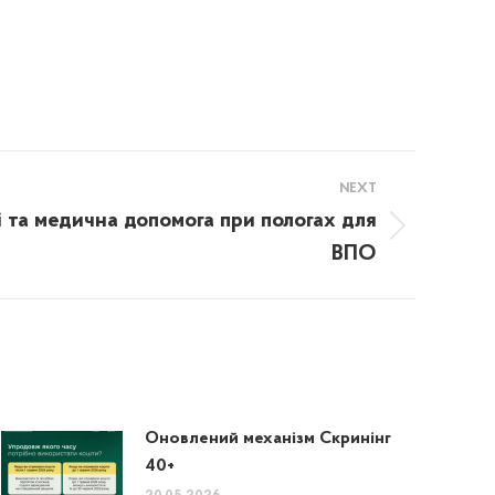
NEXT
і та медична допомога при пологах для
ВПО
Оновлений механізм Скринінг
40+