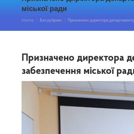
міської ради
You are here:
Home
Без рубрики
Призначено директора департаменту
Призначено директора де
забезпечення міської рад