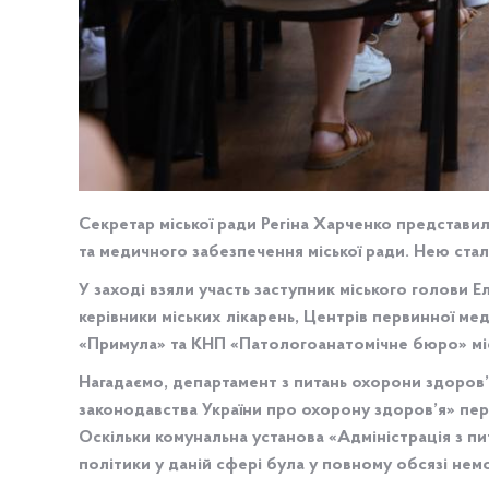
Секретар міської ради Регіна Харченко представи
та медичного забезпечення міської ради. Нею ста
У заході взяли участь заступник міського голови 
керівники міських лікарень, Центрів первинної ме
«Примула» та КНП «Патологоанатомічне бюро» міс
Нагадаємо, департамент з питань охорони здоров’
законодавства України про охорону здоров’я» пере
Оскільки комунальна установа «Адміністрація з пи
політики у даній сфері була у повному обсязі не