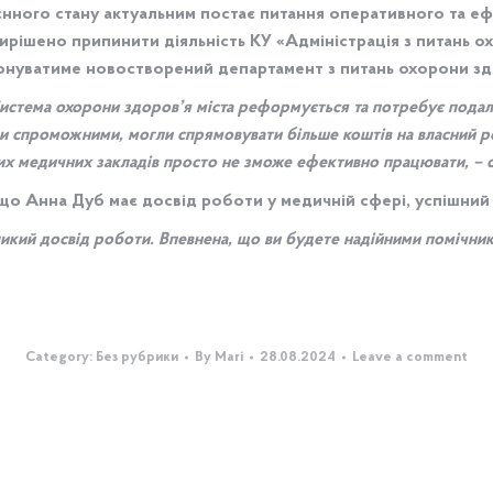
єнного стану актуальним постає питання оперативного та е
рішено припинити діяльність КУ «Адміністрація з питань охо
конуватиме новостворений департамент з питань охорони зд
Система охорони здоров’я міста реформується та потребує пода
ли спроможними, могли спрямовувати більше коштів на власний ро
них медичних закладів просто не зможе ефективно працювати, – с
, що Анна Дуб має досвід роботи у медичній сфері, успішни
ликий досвід роботи. Впевнена, що ви будете надійними помічник
Category:
Без рубрики
By
Mari
28.08.2024
Leave a comment