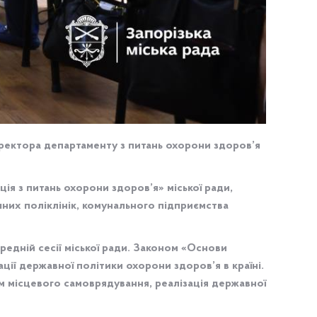
иректора департаменту з питань охорони здоров’я
ія з питань охорони здоров’я» міської ради,
чних поліклінік, комунального підприємства
едній сесії міської ради. Законом «Основи
ії державної політики охорони здоров’я в країні.
ом місцевого самоврядування, реалізація державної