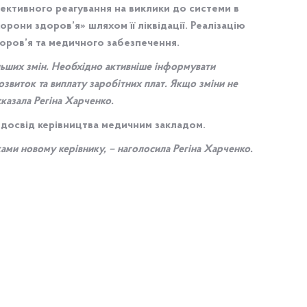
фективного реагування на виклики до системи в
рони здоров’я» шляхом її ліквідації. Реалізацію
оров’я та медичного забезпечення.
льших змін. Необхідно активніше інформувати
звиток та виплату заробітних плат. Якщо зміни не
казала Регіна Харченко.
й досвід керівництва медичним закладом.
ами новому керівнику, – наголосила Регіна Харченко.