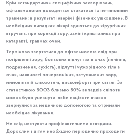
Крім «стандартних» специфічних захворювань,
офтальмологам доводиться стикатися і з нетиповими
травмами: в результаті аварій і фізичних ушкоджень. В
необхідних випадках лікарі вдаються до хірургічних
втручань: при корекції зору, заміні кришталика при
катаракті, травмах очей.
Терміново звертатися до офтальмолога слід при
погіршенні зору, больових відчуттях в очах (печіння,
подразнення, сухість), відчутті чужорідного тіла в
очах, наявності почервоніння, затуманення зору,
мимовільній сльозотечі, дискомфорті при світлі. За
статистикою ВООЗ близько 80% випадків сліпоти
можна було уникнути, якби пацієнти вчасно
звернулися за медичною допомогою та отримали
необхідне лікування.
Не слід нехтувати профілактичними оглядами.
Дорослим і дітям необхідно періодично проходити