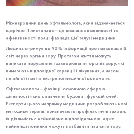
Міжнародний день офтальмолога, який відзначається
щорічно 11 листопада – це визнання важливості та
ефективності праці фахівців цієї галузі медицини.
Людина отримує до 90% інформації про навколишній
світ через органи зору. Протягом життя можуть
виникати порушення і захворювання органів зору, які
вимагають відповідної корекції і лікування, а часом
негайної і навіть екстреної медичної допомоги.
Офтальмологи – фахівці, основною сферою
діяльності яких є вивчення будови і функцій очей.
Експерти цього напрямку медицини розробляють нові
методики терапії, призначають профілактичні заходи,
їх діяльність є неймовірно відповідальною, адже
найменші помилки можуть позбавити пацієнта зору.