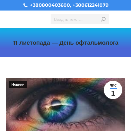
+380800403600, +380612241079
Search:
11 листопада — День офтальмолога
You are here:
Новини
ЛИС
1