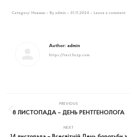
Category:
Новини
By
admin
01.11.2024
Leave a comment
Author:
admin
https://test.hczp.com
Post
PREVIOUS
navigation
8 ЛИСТОПАДА – ДЕНЬ РЕНТГЕНОЛОГА
Previous
post:
NEXT
14 листопада – Всесвітній День боротьби з