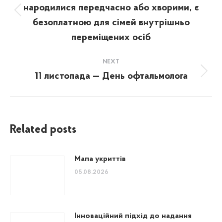
народилися передчасно або хворими, є
Previous
безоплатною для сімей внутрішньо
post:
переміщених осіб
NEXT
11 листопада — День офтальмолога
Next
post:
Related posts
Мапа укриттів
05.08.2026
Інноваційний підхід до надання