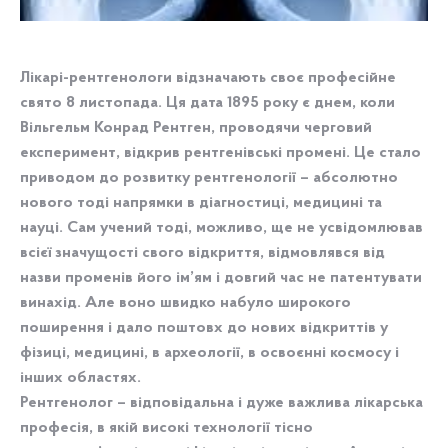
Лікарі-рентгенологи відзначають своє професійне
свято 8 листопада. Ця дата 1895 року є днем, коли
Вільгельм Конрад Рентген, проводячи черговий
експеримент, відкрив рентгенівські промені. Це стало
приводом до розвитку рентгенології – абсолютно
нового тоді напрямки в діагностиці, медицині та
науці. Сам учений тоді, можливо, ще не усвідомлював
всієї значущості свого відкриття, відмовлявся від
назви променів його ім’ям і довгий час не патентувати
винахід. Але воно швидко набуло широкого
поширення і дало поштовх до нових відкриттів у
фізиці, медицині, в археології, в освоєнні космосу і
інших областях.
Рентгенолог – відповідальна і дуже важлива лікарська
професія, в якій високі технології тісно