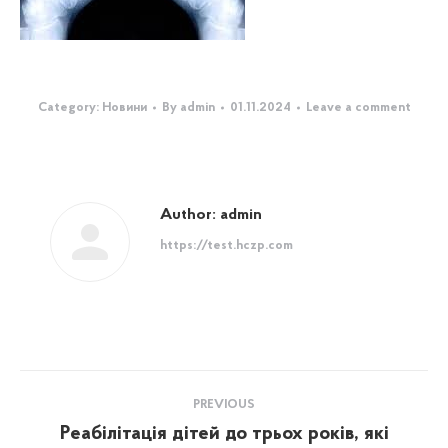
Category:
Новини
By
admin
01.11.2024
Leave a comment
Author:
admin
https://test.hczp.com
Post
PREVIOUS
navigation
Реабілітація дітей до трьох років, які