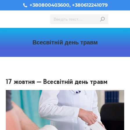
+380800403600, +380612241079
Search:
Всесвітній день травм
You are here:
17 жовтня — Всесвітній день травм