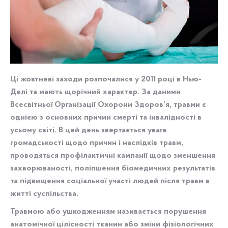
Ці жовтневі заходи розпочалися у 2011 році в Нью-
Делі та мають щорічний характер. За даними
Всесвітньої Організації Охорони Здоров’я, травми є
однією з основних причин смерті та інвалідності в
усьому світі. В цей день звертається увага
громадськості щодо причин і наслідків травм,
проводяться профілактичні кампанії щодо зменшення
захворюваності, поліпшення біомедичних результатів
та підвищення соціальної участі людей після травм в
житті суспільства.
Травмою або ушкодженням називається порушення
анатомічної цілісності тканин або зміни фізіологічних