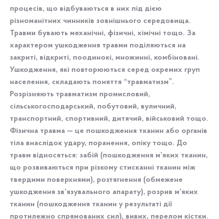
процесів, що відбуваються в них під дією
різноманітних чинників зовнішнього середовища.
Травми бувають механічні, фізичні, хімічні тощо. За
характером ушкодження травми поділяються на
закриті, відкриті, поодинокі, множинні, комбіновані.
Ушкодження, які повторюються серед окремих груп
населення, складають поняття “травматизм”.
Розрізняють травматизм промисловий,
сільськогосподарський, побутовий, вуличний,
транспортний, спортивний, дитячий, військовий тощо.
Фізична травма — це пошкодження тканин або органів
тіла внаслідок удару, поранення, опіку тощо. До
травм відносяться: забій (пошкодження м’яких тканин,
що розвиваються при різкому стисканні тканин між
твердими поверхнями), розтягнення (обмежене
ушкодження зв’язувального апарату), розрив м’яких
тканин (пошкодження тканин у результаті дії
протилежно спрямованих сил), вивих, перелом кістки.