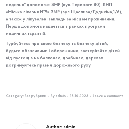
медичної допомоги» ЗМР (вул.Перемоги,80), КНП
«Міська лікарня №9» ЗМР (вул.Щаслива/Дудикіна,1/6),
а також у лікувальні заклади за місцем проживання.
Перша допомога надається в рамках програми
медичних гарантій.
Турбуйтесь про свою безпеку та безпеку дітей,
будьте обачливими і обережними, застерігайте дітей
від пустощів на балконах, драбинах, деревах,
дотримуйтесь правил дорожнього руху.
Category:
Без рубрики
By
admin
18.10.2023
Leave a comment
Author:
admin