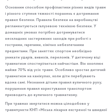
Основним способом профілактики різних видів травм
і різного ступеня тяжкості поранень є дотримання
правил безпеки. Правила безпеки на виробництві
регламентуються галузевою технікою безпеки. У
домашніх умовах потрібно дотримуватися
нескладних застережних заходів при роботі з
гострими, гарячими, хімічно небезпечними
предметами. При заняттях спортом необхідно
уникати ударів, вивихів, переломів. У дитячому віці
травматизм спостерігається найчастіше. Він охоплює
майже 70% від усіх травм. Особливо зростає дитячий
травматизм на канікулах, коли діти перебувають
вдома самі. Незнання дітьми правил вуличного руху,
порушення правил користування транспортом
призводить до вуличного травматизму.
При травмах звертатися можна цілодобово у
травмпункти КНП «Міська лікарня екстреної та швидкої