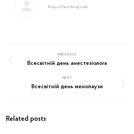
https://test.hczp.com
Post
PREVIOUS
navigation
Всесвітній день анестезіолога
Previous
post:
NEXT
Всесвітній день менопаузи
Next
post:
Related posts