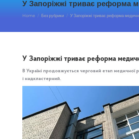
У Запоріжжі триває реформа м
You are here:
Home
Без рубрики
У Запоріжжі триває реформа медичн
У Запоріжжі триває реформа медично
В Україні продовжується черговий етап медичної 
і надкластерний.