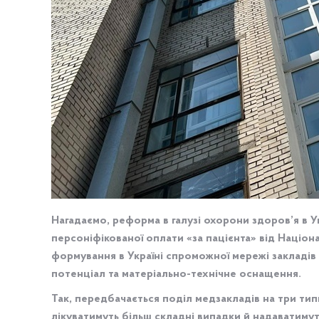
Нагадаємо, реформа в галузі охорони здоров’я в Ук
персоніфікованої оплати «за пацієнта» від Націо
формування в Україні спроможної мережі закладів
потенціал та матеріально-технічне оснащення.
Так, передбачається поділ медзакладів на три типи
лікуватимуть більш складні випадки й надаватимут