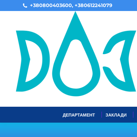
+380800403600, +380612241079
ДЕПАРТАМЕНТ
ЗАКЛАДИ