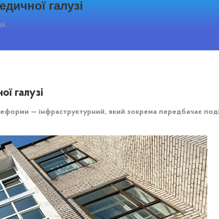
едичної галузі
ої…
ї галузі
реформи — інфраструктурний, який зокрема передбачає поділ