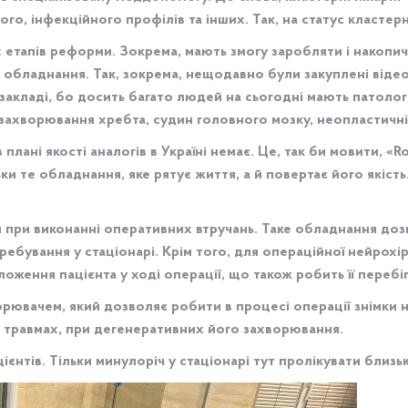
го, інфекційного профілів та інших. Так, на статус кластерно
 етапів реформи. Зокрема, мають змогу заробляти і накопич
обладнання. Так, зокрема, нещодавно були закуплені відео
дзакладі, бо досить багато людей на сьогодні мають патологі
й захворювання хребта, судин головного мозку, неопластичні
 плані якості аналогів в Україні немає. Це, так би мовити, «R
ки те обладнання, яке рятує життя, а й повертає його якість
я при виконанні оперативних втручань. Таке обладнання доз
ребування у стаціонарі. Крім того, для операційної нейрохір
оження пацієнта у ході операції, що також робить її перебі
ювачем, який дозволяє робити в процесі операції знімки н
при травмах, при дегенеративних його захворювання.
єнтів. Тільки минулоріч у стаціонарі тут пролікувати близьк