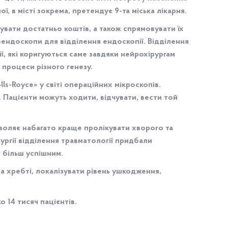
ї, в місті зокрема, претендує 9-та міська лікарня.
увати достатньо коштів, а також спрямовувати їх
ендоскопи для відділення ендоскопії. Відділення
ї, які коригуються саме завдяки нейрохірургам
 процеси різного генезу.
olls-Royce» у світі операційних мікроскопів.
. Пацієнти можуть ходити, відчувати, вести той
воляє набагато краще пролікувати хворого та
ургії відділення травматології придбали
г більш успішним.
а хребті, локалізувати рівень ушкодження,
о 14 тисяч пацієнтів.