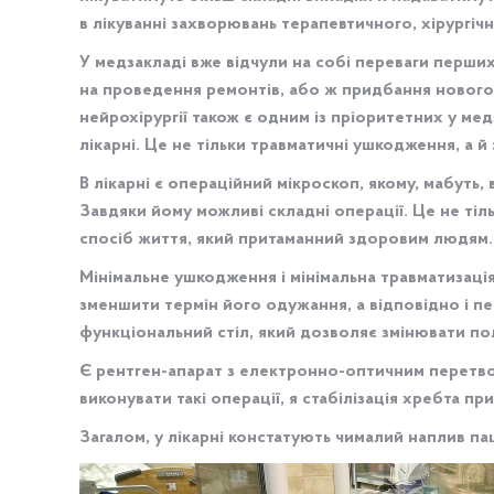
в лікуванні захворювань терапевтичного, хірургічно
У медзакладі вже відчули на собі переваги перших
на проведення ремонтів, або ж придбання нового 
нейрохірургії також є одним із пріоритетних у ме
лікарні. Це не тільки травматичні ушкодження, а 
В лікарні є операційний мікроскоп, якому, мабуть, в
Завдяки йому можливі складні операції. Це не тіль
спосіб життя, який притаманний здоровим людям.
Мінімальне ушкодження і мінімальна травматизаці
зменшити термін його одужання, а відповідно і пе
функціональний стіл, який дозволяє змінювати пол
Є рентген-апарат з електронно-оптичним перетвор
виконувати такі операції, я стабілізація хребта 
Загалом, у лікарні констатують чималий наплив паці