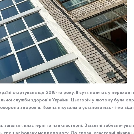
раїні стартувала ще 2018-го року. ЇЇ суть полягає у перехо
нальної служби здоров’я України. Цьогоріч у лютому була 
 охорони здоров’я. Кожна лікувальна установа має чітко ві
: загальні, кластерні та надкластерні. Загальні забезпечува
ь спеціалізовану меддопомогу. До слова, кластерні лікарні 