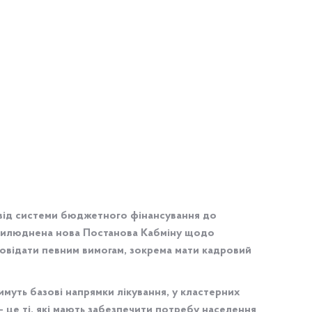
ді від системи бюджетного фінансування до
оприлюднена нова Постанова Кабміну щодо
дповідати певним вимогам, зокрема мати кадровий
тимуть базові напрямки лікування, у кластерних
– це ті, які мають забезпечити потребу населення