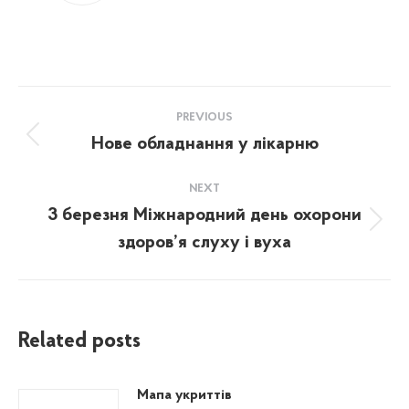
Post
PREVIOUS
navigation
Нове обладнання у лікарню
Previous
post:
NEXT
3 березня Міжнародний день охорони
Next
здоров’я слуху і вуха
post:
Related posts
Мапа укриттів