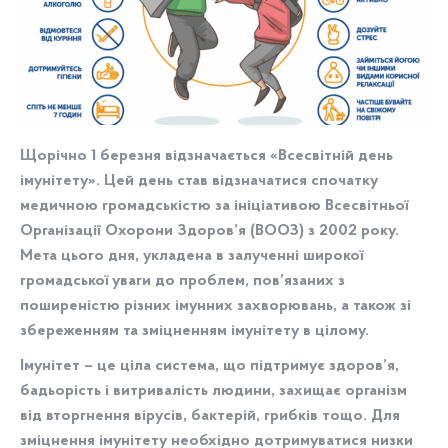
Щорічно 1 березня відзначається «Всесвітній день
імунітету». Цей день став відзначатися спочатку
медичною громадськістю за ініціативою Всесвітньої
Організації Охорони Здоров’я (ВООЗ) з 2002 року.
Мета цього дня, укладена в залученні широкої
громадської уваги до проблем, пов’язаних з
поширеністю різних імунних захворювань, а також зі
збереженням та зміцненням імунітету в цілому.
Імунітет – це ціла система, що підтримує здоров’я,
бадьорість і витривалість людини, захищає організм
від вторгнення вірусів, бактерій, грибків тощо. Для
зміцнення імунітету необхідно дотримуватися низки