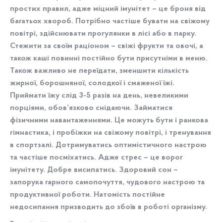
простих правил, адже міцний імунітет – це броня від
багатьох хвороб. Потрібно частіше бувати на свіжому
повітрі, здійснювати прогулянки в лісі або в парку.
Стежити за своїм раціоном – свіжі фрукти та овочі, а
також каші повинні постійно бути присутніми в меню.
Також важливо не переїдати, зменшити кількість
жирної, борошняної, солодкої і смаженої їжі.
Приймати їжу слід 3-5 разів на день, невеликими
порціями, обов’язково снідаючи. Займатися
фізичними навантаженнями. Це можуть бути і ранкова
гімнастика, і пробіжки на свіжому повітрі, і тренування
в спортзалі. Дотримуватись оптимістичного настрою
та частіше посміхатись. Адже стрес – це ворог
імунітету. Добре висипатись. Здоровий сон –
запорука гарного самопочуття, чудового настрою та
продуктивної роботи. Натомість постійне
недосипання призводить до збоїв в роботі організму.