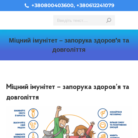
+380800403600, +380612241079
Search:
Міцний імунітет – запорука здоров’я та
довголіття
You are here:
Міцний імунітет – запорука здоров’я та
довголіття