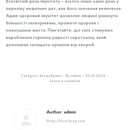
Всесвітній день імунітету – всього лише один день у
переліку медичних дат, але його значення величезне.
Адже здоровий імунітет дозволяє людині уникнути
більшості захворювань, прожити здорове і
повноцінне життя. Пам’ятайте, що сміх стимулює
вироблення гормону радості серотоніну, який
допомагає захищати організм від хвороб.
Category:
Без рубрики
By
admin
02.03.2024
Leave a comment
Author:
admin
https://test.hczp.com